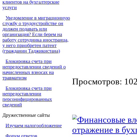
клиентов на бухгалтерские
услуги
Уведомление в миграционную
службу о трудоустройстве он
должен подавать или
организация? Если берем на
работу сотрудника иностранца,
у него приобретен патент
(гражданин Таджикистана)
Блокировка счета при
непредоставлении сведений о
начисленных взносах на
травматизм
Просмотров: 10
Блокировка счета при
непредоставлении
персонифицированных
сведений
Дружественные сайты
Финансовые вло
Изучаем налогообложение
отражение в бух
Форум ответов