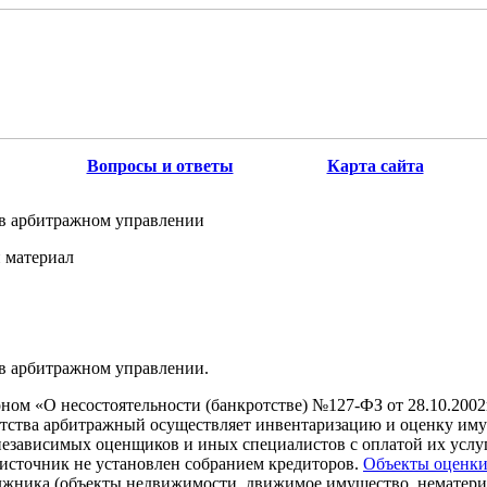
Вопросы и ответы
Карта сайта
в арбитражном управлении
 материал
в арбитражном управлении.
оном «О несостоятельности (банкротстве) №127-ФЗ от 28.10.2002г
отства арбитражный осуществляет инвентаризацию и оценку им
независимых оценщиков и иных специалистов с оплатой их услуг
 источник не установлен собранием кредиторов.
Объекты оценк
лжника (объекты недвижимости, движимое имущество, нематериа