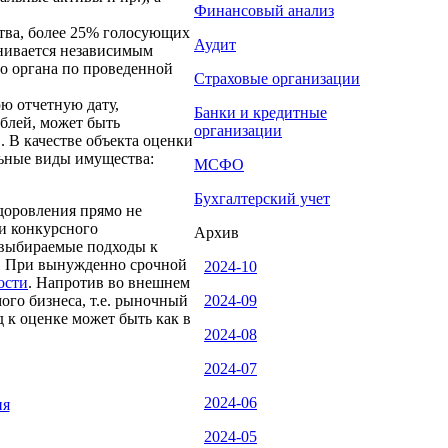
Финансовый анализ
тва, более 25% голосующих
Аудит
енивается независимым
о органа по проведенной
Страховые организации
юю отчетную дату,
Банки и кредитные
блей, может быть
организации
 В качестве объекта оценки
льные виды имущества:
МСФО
Бухгалтерский учет
доровления прямо не
и конкурсного
Архив
 выбираемые подходы к
ж. При вынужденно срочной
2024-10
ости
. Напротив во внешнем
го бизнеса, т.е. рыночный
2024-09
 к оценке может быть как в
2024-08
2024-07
2024-06
ия
2024-05