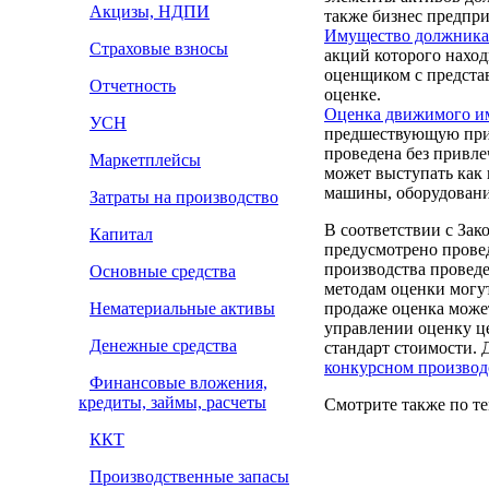
Акцизы, НДПИ
также бизнес предпри
Имущество должника
Страховые взносы
акций которого нахо
оценщиком с предста
Отчетность
оценке.
Оценка движимого и
УСН
предшествующую приз
проведена без привле
Маркетплейсы
может выступать как 
машины, оборудование
Затраты на производство
В соответствии с Зак
Капитал
предусмотрено прове
производства провед
Основные средства
методам оценки могу
Нематериальные активы
продаже оценка может
управлении оценку ц
Денежные средства
стандарт стоимости. 
конкурсном производ
Финансовые вложения,
кредиты, займы, расчеты
Смотрите также по те
ККТ
Производственные запасы