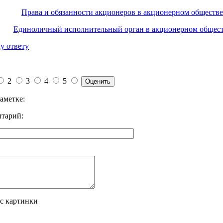
Права и обязанности акционеров в акционерном обществе
Единоличный исполнительный орган в акционерном общес
у ответу
2
3
4
5
аметке:
тарий:
 с картинки