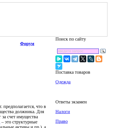
Поиск по сайту
Форум
Поставка товаров
Одежда
Ответы экзамен
. предполагается, что в
ущества должника. Для
Налоги
 за счет имущества
Право
и
– это структурные
льные активы и пр.), а