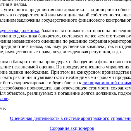
ятия в целом.
- унитарного предприятия или должника – акционерного общес
дится в государственной или муниципальной собственности, оц
влением заключения государственного финансового контрольног
мущества должника
, балансовая стоимость которого на последн
нанию должника банкротом, составляет менее чем сто тысяч ру
чения независимого оценщика по решению собрания кредиторов.
предприятие в целом, как имущественный комплекс, так и отде
, имущественные права, «гудвил»-деловая репутация, и др.
оном о банкротстве на процедурах наблюдения и финансового оз
дение независимой оценки. На процедуре внешнего управления 
ение оценки необходимо. При этом на конкурсном производстве
т быть различны и увязываться с необходимыми сроками прода
 быть скорректирована и будет близка к
ликвидационной стоим
елесообразно производить как отвечающую стоимости сохраняемо
Для объектов, реализуемых в погашение долгов должника, подход
стве
.
ме:
Оценочная деятельность в системе арбитражного управлен
Собрание акционеров