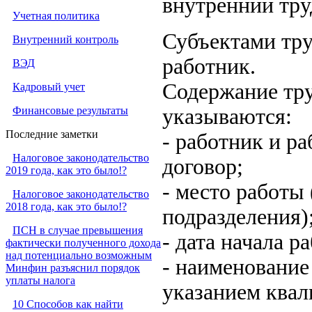
внутренний тру
Учетная политика
Субъектами тру
Внутренний контроль
работник.
ВЭД
Содержание тру
Кадровый учет
Финансовые результаты
указываются:
Последние заметки
- работник и р
Налоговое законодательство
договор;
2019 года, как это было!?
- место работы
Налоговое законодательство
2018 года, как это было!?
подразделения)
ПСН в случае превышения
- дата начала р
фактически полученного дохода
над потенциально возможным
- наименование
Минфин разъяснил порядок
уплаты налога
указанием квал
10 Способов как найти