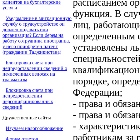
расписанием ор
клиентов на бухгалтерские
услуги
функция. В слу
Уведомление в миграционную
лиц, работающ
службу о трудоустройстве он
должен подавать или
определенным 
организация? Если берем на
работу сотрудника иностранца,
установлены ль
у него приобретен патент
(гражданин Таджикистана)
специальностей
Блокировка счета при
квалификацион
непредоставлении сведений о
начисленных взносах на
порядке, опред
травматизм
Федерации;
Блокировка счета при
непредоставлении
- права и обяза
персонифицированных
сведений
- права и обяза
Дружественные сайты
- характеристи
Изучаем налогообложение
работникам за 
Форум ответов