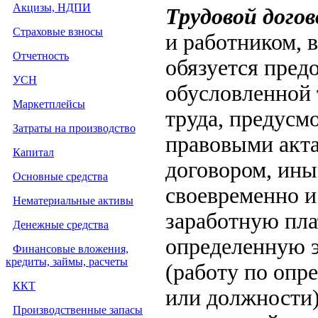
Акцизы, НДПИ
Трудовой дого
Страховые взносы
и работником, 
Отчетность
обязуется пред
УСН
обусловленной 
Маркетплейсы
труда, предус
Затраты на производство
правовыми акта
Капитал
договором, ины
Основные средства
своевременно и
Нематериальные активы
заработную пла
Денежные средства
определенную 
Финансовые вложения,
кредиты, займы, расчеты
(работу по опр
ККТ
или должности)
Производственные запасы