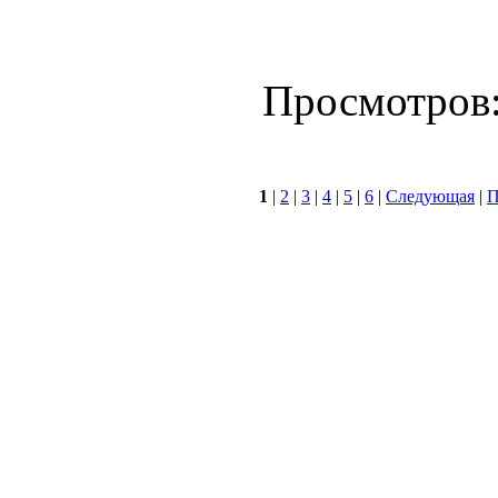
Просмотров
1
|
2
|
3
|
4
|
5
|
6
|
Следующая
|
П