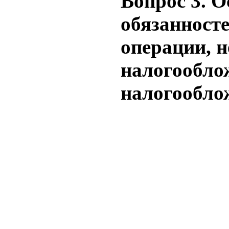
Вопрос 3. О
обязанност
операции, 
налогообло
налогообло