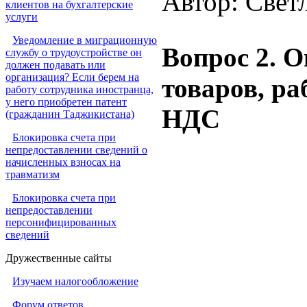
Автор: Свет
клиентов на бухгалтерские
услуги
Уведомление в миграционную
Вопрос 2. О
службу о трудоустройстве он
должен подавать или
организация? Если берем на
товаров, ра
работу сотрудника иностранца,
у него приобретен патент
НДС
(гражданин Таджикистана)
Блокировка счета при
непредоставлении сведений о
начисленных взносах на
травматизм
Блокировка счета при
непредоставлении
персонифицированных
сведений
Дружественные сайты
Изучаем налогообложение
Форум ответов