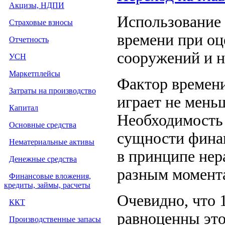
Акцизы, НДПИ
Использование 
Страховые взносы
времени при оц
Отчетность
сооружений и н
УСН
Маркетплейсы
Фактор времени
Затраты на производство
играет не мень
Капитал
Необходимость 
Основные средства
сущности финан
Нематериальные активы
в принципе нер
Денежные средства
разным момент
Финансовые вложения,
кредиты, займы, расчеты
Очевидно, что 1
ККТ
равноценны это
Производственные запасы