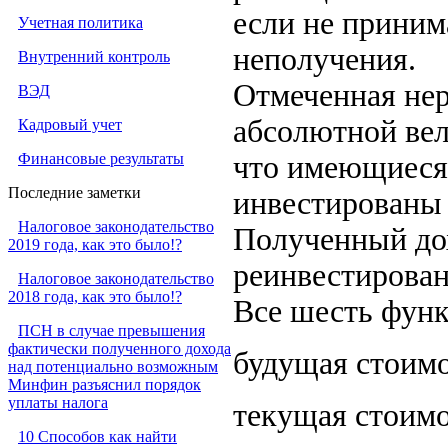
если не приним
Учетная политика
неполучения.
Внутренний контроль
Отмеченная нер
ВЭД
абсолютной вел
Кадровый учет
Финансовые результаты
что имеющиеся 
Последние заметки
инвестированы 
Налоговое законодательство
Полученный дох
2019 года, как это было!?
реинвестирован 
Налоговое законодательство
2018 года, как это было!?
Все шесть функ
ПСН в случае превышения
фактически полученного дохода
будущая стоим
над потенциально возможным
Минфин разъяснил порядок
уплаты налога
текущая стоимо
10 Способов как найти