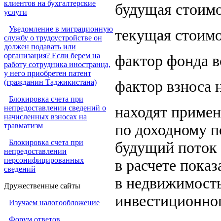
клиентов на бухгалтерские
будущая стоимо
услуги
Уведомление в миграционную
текущая стоимо
службу о трудоустройстве он
должен подавать или
организация? Если берем на
фактор фонда 
работу сотрудника иностранца,
у него приобретен патент
(гражданин Таджикистана)
фактор взноса 
Блокировка счета при
непредоставлении сведений о
находят примен
начисленных взносах на
травматизм
по доходному п
Блокировка счета при
будущий поток 
непредоставлении
персонифицированных
в расчете пока
сведений
в недвижимость
Дружественные сайты
инвестиционног
Изучаем налогообложение
Форум ответов