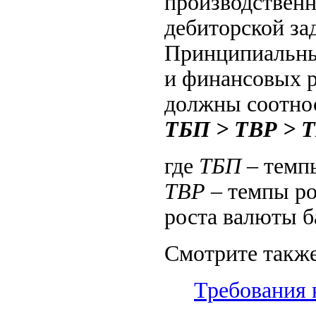
производственн
дебиторской за
Принципиальны
и финансовых р
должны соотнос
ТБП > ТВР > Т
где
ТБП
– темпы
ТВР
– темпы ро
роста валюты б
Смотрите также
Требования 