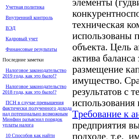
элементы (гудви
Учетная политика
конкурентноспо
Внутренний контроль
техническая ко
ВЭД
использованы 
Кадровый учет
объекта. Цель 
Финансовые результаты
актива баланса
Последние заметки
размещение кап
Налоговое законодательство
2019 года, как это было!?
имущество. Ср
Налоговое законодательство
результатов с 
2018 года, как это было!?
использования 
ПСН в случае превышения
фактически полученного дохода
Требование к а
над потенциально возможным
Минфин разъяснил порядок
предприятия вы
уплаты налога
подходе, т.е. 
10 Способов как найти