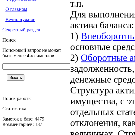
т.п.
О главном
Для выполнения
Вечно нужное
актива баланса:
Секретный раздел
1)
Внеоборотны
Поиск
основные средс
Поисковый запрос не может
2)
Оборотные а
быть менее 4-х символов.
задолженность,
денежные средс
Структура акти
Поиск работы
имущества, с э
Статистика
отдельных стат
Заметок в базе: 4479
отклонения, ка
Комментариев: 187
величинах. Стр