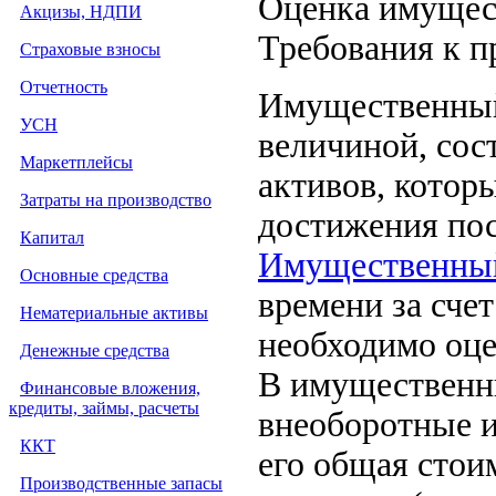
Оценка имущес
Акцизы, НДПИ
Требования к п
Страховые взносы
Отчетность
Имущественный
УСН
величиной, сос
Маркетплейсы
активов, котор
Затраты на производство
достижения пос
Капитал
Имущественный
Основные средства
времени за сче
Нематериальные активы
необходимо оце
Денежные средства
В имущественны
Финансовые вложения,
кредиты, займы, расчеты
внеоборотные и
ККТ
его общая стои
Производственные запасы