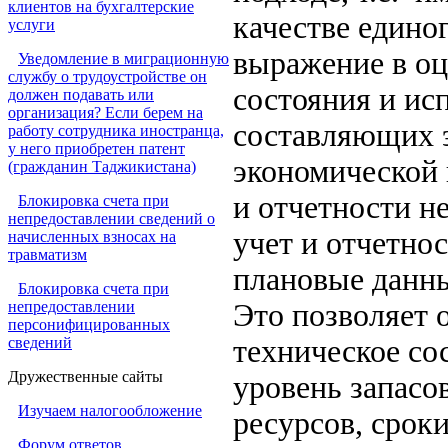
клиентов на бухгалтерские
качестве едино
услуги
выражение в оц
Уведомление в миграционную
службу о трудоустройстве он
состояния и ис
должен подавать или
организация? Если берем на
составляющих э
работу сотрудника иностранца,
у него приобретен патент
экономической 
(гражданин Таджикистана)
и отчетности н
Блокировка счета при
непредоставлении сведений о
учет и отчетно
начисленных взносах на
травматизм
плановые данн
Блокировка счета при
непредоставлении
Это позволяет 
персонифицированных
сведений
техническое со
Дружественные сайты
уровень запасо
Изучаем налогообложение
ресурсов, срок
Форум ответов