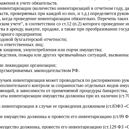
ажения в учете обязательств.
нвентаризации (количество инвентаризаций в отчетном году, да
ьств, проверяемых при каждой из них, и т.д.) определяется руко
 когда проведение инвентаризации обязательно. Перечень таких
ком учете", в соответствии со ст.12 (п.2) которого проведение 
ва в аренду, выкупе, продаже, а также при преобразовании госу
арного предприятия;
одовой бухгалтерской отчетности;
о ответственных лиц;
в хищения, злоупотребления или порчи имущества;
 бедствия, пожара или других чрезвычайных ситуаций, вызванн
ли ликвидации организации;
едусматриваемых законодательством РФ.
учаев инвентаризация может проводиться по распоряжению рук
ополнительного контроля за сохранностью отдельных видов иму
ющий, в зависимости от применяемой процедуры банкротства,
ьтаты инвентаризации имущества должника при их наличии (ст.7
в инвентаризации в случае ее проведения должником (ст.83ФЗ «
ие имущество должника и провести его инвентаризацию (ст.99 Ф
имущество должника, провести его инвентаризацию (ст.129 ФЗ «