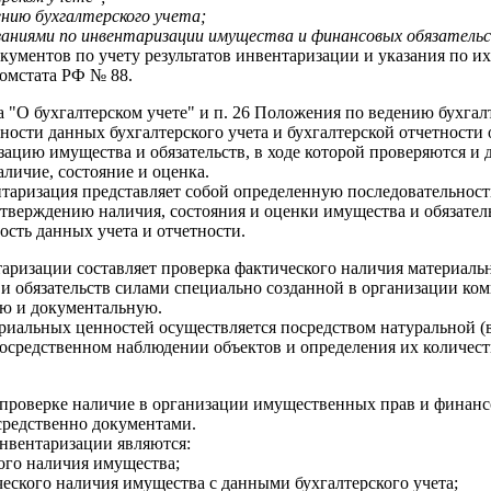
нию бухгалтерского учета;
заниями по инвентаризации имущества и финансовых обязательс
ументов по учету результатов инвентаризации и указания по и
омстата РФ № 88.
на "О бухгалтерском учете" и п. 26 Положения по ведению бухгалт
ности данных бухгалтерского учета и бухгалтерской отчетности
ацию имущества и обязательств, в ходе которой проверяются и
личие, состояние и оценка.
нтаризация представляет собой определенную последовательност
тверждению наличия, состояния и оценки имущества и обязател
ость данных учета и отчетности.
аризации составляет проверка фактического наличия материаль
 обязательств силами специально созданной в организации ком
ую и документальную.
риальных ценностей осуществляется посредством натуральной (
посредственном наблюдении объектов и определения их количест
проверке наличие в организации имущественных прав и финанс
средственно документами.
вентаризации являются:
ого наличия имущества;
еского наличия имущества с данными бухгалтерского учета;