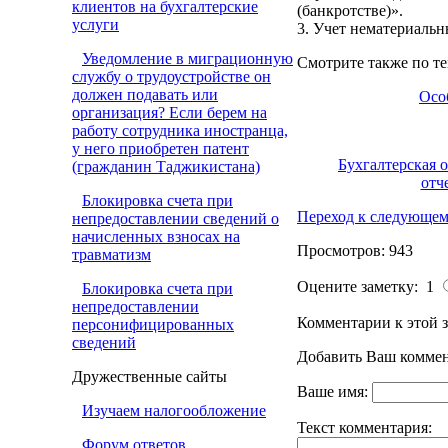
клиентов на бухгалтерские
(банкротстве)».
услуги
3. Учет нематериальн
Уведомление в миграционную
Смотрите также по те
службу о трудоустройстве он
должен подавать или
Осо
организация? Если берем на
работу сотрудника иностранца,
у него приобретен патент
Бухгалтерская 
(гражданин Таджикистана)
отч
Блокировка счета при
Переход к следующем
непредоставлении сведений о
начисленных взносах на
Просмотров: 943
травматизм
Оцените заметку: 1
Блокировка счета при
непредоставлении
Комментарии к этой з
персонифицированных
сведений
Добавить Ваш коммен
Дружественные сайты
Ваше имя:
Изучаем налогообложение
Текст комментария:
Форум ответов