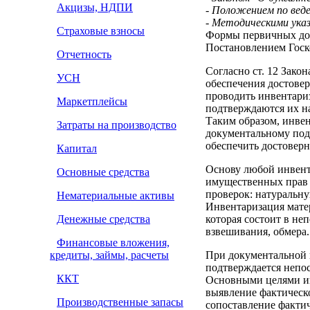
Акцизы, НДПИ
- Положением по веде
- Методическими ука
Страховые взносы
Формы первичных док
Постановлением Госк
Отчетность
Согласно ст. 12 Зако
УСН
обеспечения достовер
проводить инвентариз
Маркетплейсы
подтверждаются их на
Таким образом, инве
Затраты на производство
документальному под
обеспечить достоверн
Капитал
Основу любой инвент
Основные средства
имущественных прав и
проверок: натуральн
Нематериальные активы
Инвентаризация мате
Денежные средства
которая состоит в не
взвешивания, обмера.
Финансовые вложения,
кредиты, займы, расчеты
При документальной 
подтверждается непо
ККТ
Основными целями ин
выявление фактическ
Производственные запасы
сопоставление фактич