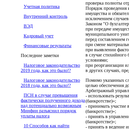
проверка полноты отр
Учетная политика
Порядок проведения и
имущества и обязател
Внутренний контроль
исключением случаев,
Законом "О бухгалтерс
ВЭД
при передаче имущест
муниципального унит
Кадровый учет
перед составлением г
при смене материальн
Финансовые результаты
при выявлении факто
в случае стихийного
Последние заметки
условиями;
Налоговое законодательство
при реорганизации и
2019 года, как это было!?
в других случаях, пр
Налоговое законодательство
Помимо указанных сл
2018 года, как это было!?
целью обеспечения д
Арбитражный управля
ПСН в случае превышения
- использовать резул
фактически полученного дохода
(банкротстве)»;
над потенциально возможным
- принимать участие 
Минфин разъяснил порядок
(банкротстве)»;
уплаты налога
- принять в управлен
(банкротстве)»;
10 Способов как найти
- принять в ведение 