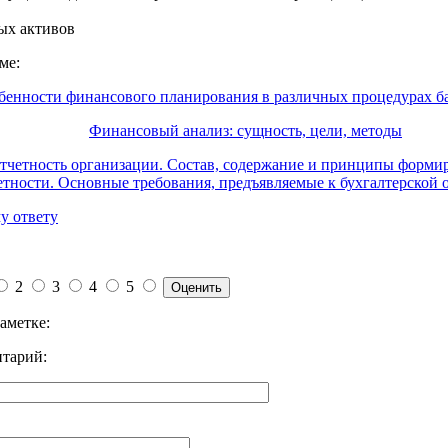
ых активов
ме:
бенности финансового планирования в различных процедурах б
Финансовый анализ: сущность, цели, методы
отчетность организации. Состав, содержание и принципы форми
етности. Основные требования, предъявляемые к бухгалтерской 
у ответу
2
3
4
5
аметке:
тарий: