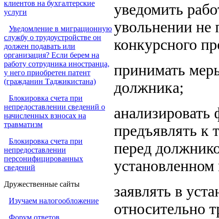
клиентов на бухгалтерские
уведомить рабо
услуги
увольнении не 
Уведомление в миграционную
службу о трудоустройстве он
конкурсного пр
должен подавать или
организация? Если берем на
работу сотрудника иностранца,
принимать мер
у него приобретен патент
(гражданин Таджикистана)
должника;
Блокировка счета при
непредоставлении сведений о
анализировать 
начисленных взносах на
травматизм
предъявлять к
Блокировка счета при
перед должнико
непредоставлении
персонифицированных
установленном
сведений
Дружественные сайты
заявлять в уст
Изучаем налогообложение
относительно т
Форум ответов