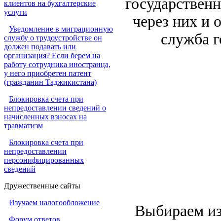
государствен
клиентов на бухгалтерские
услуги
через них и 
Уведомление в миграционную
служба г
службу о трудоустройстве он
должен подавать или
организация? Если берем на
работу сотрудника иностранца,
у него приобретен патент
(гражданин Таджикистана)
Блокировка счета при
непредоставлении сведений о
начисленных взносах на
травматизм
Блокировка счета при
непредоставлении
персонифицированных
сведений
Дружественные сайты
Изучаем налогообложение
Выбираем из 
Форум ответов