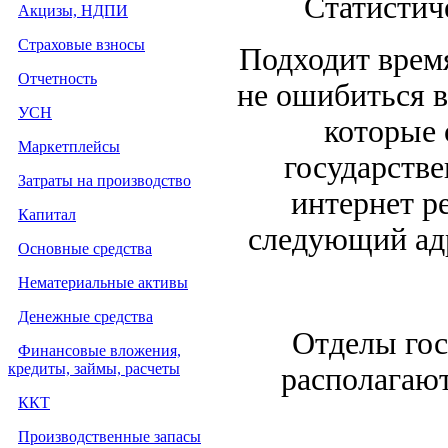
Статистич
Акцизы, НДПИ
Страховые взносы
Подходит время
Отчетность
не ошибиться в
УСН
которые 
Маркетплейсы
государстве
Затраты на производство
интернет р
Капитал
следующий адре
Основные средства
Нематериальные активы
Денежные средства
Отделы гос
Финансовые вложения,
кредиты, займы, расчеты
располагают
ККТ
Производственные запасы