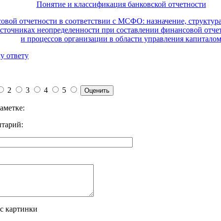
Понятие и классификация банковской отчетности
овой отчетности в соответствии с МСФО: назначение, структур
источниках неопределенности при составлении финансовой отче
и процессов организации в области управления капитало
у ответу
2
3
4
5
аметке:
тарий:
 с картинки