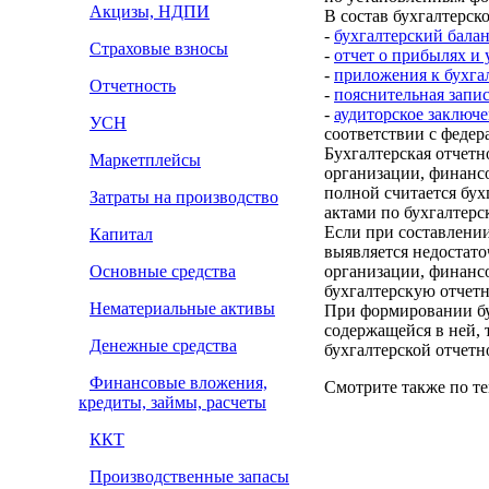
Акцизы, НДПИ
В состав бухгалтерск
-
бухгалтерский бала
Страховые взносы
-
отчет о прибылях и
-
приложения к бухга
Отчетность
-
пояснительная запи
-
аудиторское заключ
УСН
соответствии с федер
Бухгалтерская отчетн
Маркетплейсы
организации, финансо
полной считается бух
Затраты на производство
актами по бухгалтерс
Если при составлении
Капитал
выявляется недостат
Основные средства
организации, финансо
бухгалтерскую отчет
Нематериальные активы
При формировании бу
содержащейся в ней, 
Денежные средства
бухгалтерской отчетн
Финансовые вложения,
Смотрите также по те
кредиты, займы, расчеты
ККТ
Производственные запасы