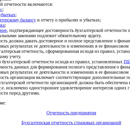
ой отчетности включаются:
нс
;
 убытках
;
лтерскому балансу
и отчету о прибылях и убытках;
ска
;
ение
, подтверждающее достоверность бухгалтерской отчетности о
альными законами подлежит обязательному аудиту.
ость должна давать достоверное и полное представление о фин
вых результатах ее деятельности и изменениях в ее финансово
галтерская отчетность, сформированная исходя из правил, уст
кому учету.
 бухгалтерской отчетности исходя из правил, установленных
ПБ
очность данных для формирования полного представления о фи
вых результатах ее деятельности и изменениях в ее финансовом
ность организация включает соответствующие дополнительные по
хгалтерской отчетности организацией должна быть обеспечена
т.е. исключено одностороннее удовлетворение интересов одних 
ости перед другими.
ме:
Отчетность предприятия
Бухгалтерская отчетность страховых организаций