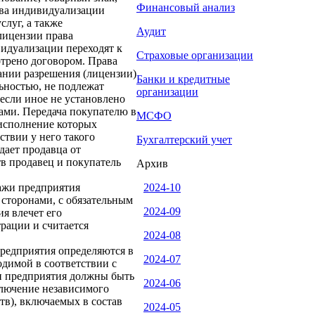
Финансовый анализ
тва индивидуализации
слуг, а также
Аудит
лицензии права
видуализации переходят к
Страховые организации
отрено договором. Права
ании разрешения (лицензии)
Банки и кредитные
ьностью, не подлежат
организации
если иное не установлено
ами. Передача покупателю в
МСФО
 исполнение которых
ствии у него такого
Бухгалтерский учет
дает продавца от
тв продавец и покупатель
Архив
ажи предприятия
2024-10
 сторонами, с обязательным
2024-09
я влечет его
рации и считается
2024-08
предприятия определяются в
2024-07
димой в соответствии с
и предприятия должны быть
2024-06
ключение независимого
ств), включаемых в состав
2024-05