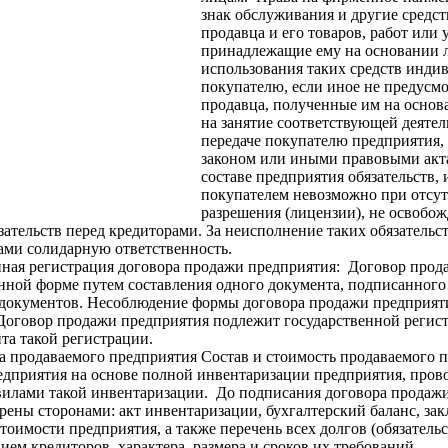
знак обслуживания и другие средс
продавца и его товаров, работ или у
принадлежащие ему на основании 
использования таких средств инди
покупателю, если иное не предусм
продавца, полученные им на основ
на занятие соответствующей деятел
передаче покупателю предприятия, 
законом или иными правовыми акт
составе предприятия обязательств,
покупателем невозможно при отсут
разрешения (лицензии), не освобож
ательств перед кредиторами. За неисполнение таких обязательс
ами солидарную ответственность.
нная регистрация договора продажи предприятия: Договор прод
нной форме путем составления одного документа, подписанного
документов. Несоблюдение формы договора продажи предприяти
 Договор продажи предприятия подлежит государственной регист
та такой регистрации.
а продаваемого предприятия Состав и стоимость продаваемого 
едприятия на основе полной инвентаризации предприятия, прово
илами такой инвентаризации. До подписания договора продаж
рены сторонами: акт инвентаризации, бухгалтерский баланс, за
стоимости предприятия, а также перечень всех долгов (обязатель
нием кредиторов, характера, размера и сроков их требований.