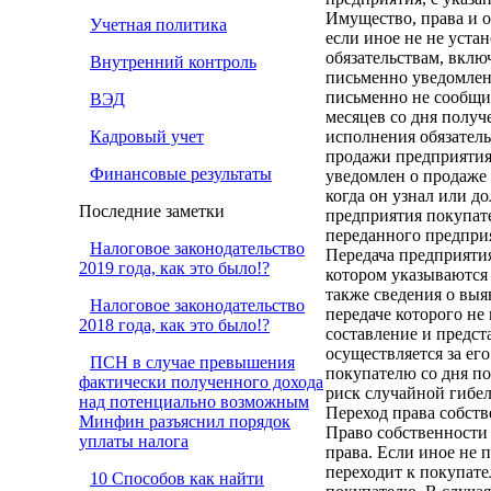
Имущество, права и о
Учетная политика
если иное не не уста
обязательствам, вклю
Внутренний контроль
письменно уведомлен
письменно не сообщил
ВЭД
месяцев со дня полу
Кадровый учет
исполнения обязател
продажи предприятия
Финансовые результаты
уведомлен о продаже 
когда он узнал или д
Последние заметки
предприятия покупат
переданного предприя
Налоговое законодательство
Передача предприяти
2019 года, как это было!?
котором указываются 
также сведения о выя
Налоговое законодательство
передаче которого не
2018 года, как это было!?
составление и предст
осуществляется за ег
ПСН в случае превышения
покупателю со дня по
фактически полученного дохода
риск случайной гибел
над потенциально возможным
Переход права собств
Минфин разъяснил порядок
Право собственности 
уплаты налога
права. Если иное не 
переходит к покупат
10 Способов как найти