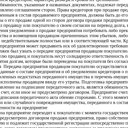
бязанности, указанные в названных документах, подлежат пере
новлено соглашением сторон. Права кредиторов при продаже пр
ченным в состав продаваемого предприятия, должны быть до ег
ы о его продаже одной из сторон договора продажи предприятия
 продавцу или покупателю о своем согласии на перевод долга, в
чения уведомления о продаже предприятия потребовать либо пре
ьства и возмещения продавцом причиненных этим убытков, либо
 недействительным полностью или в соответствующей части. Кр
предприятия может предъявить иск об удовлетворении требовани
олжен был узнать о передаче предприятия продавцом покупателю
елю продавец и покупатель несут солидарную ответственность 
тия долгам, которые были переведены на покупателя без соглас
я Передача предприятия продавцом покупателю осуществляется п
данные о составе предприятия и об уведомлении кредиторов о п
вленных недостатках переданного имущества и перечень имущес
 исполнены продавцом ввиду его утраты. Подготовка предприяти
авление на подписание передаточного акта, является обязанност
о счет, если иное не предусмотрено договором. Предприятие счи
дписания передаточного акта обеими сторонами. С этого момент
и или случайного повреждения имущества, переданного в соста
енности на предприятие
на предприятие переходит к покупателю с момента государстве
предусмотрено договором продажи предприятия, право собствен
елю и подлежит государственной регистрации непосредственно п