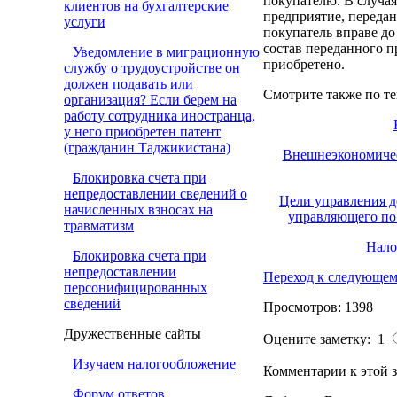
покупателю. В случая
клиентов на бухгалтерские
предприятие, передан
услуги
покупатель вправе до
состав переданного п
Уведомление в миграционную
приобретено.
службу о трудоустройстве он
должен подавать или
Смотрите также по те
организация? Если берем на
работу сотрудника иностранца,
у него приобретен патент
(гражданин Таджикистана)
Внешнеэкономическ
Блокировка счета при
непредоставлении сведений о
Цели управления д
начисленных взносах на
управляющего по 
травматизм
Нало
Блокировка счета при
непредоставлении
Переход к следующем
персонифицированных
сведений
Просмотров: 1398
Дружественные сайты
Оцените заметку: 1
Изучаем налогообложение
Комментарии к этой з
Форум ответов