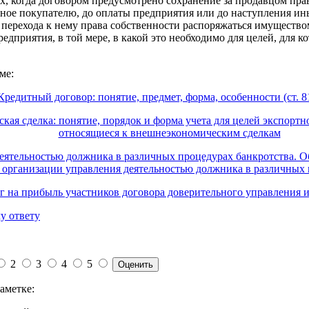
х, когда договором предусмотрено сохранение за продавцом пра
ное покупателю, до оплаты предприятия или до наступления ины
 перехода к нему права собственности распоряжаться имуществ
редприятия, в той мере, в какой это необходимо для целей, для 
ме:
Кредитный договор: понятие, предмет, форма, особенности (ст. 8
ая сделка: понятие, порядок и форма учета для целей экспортн
относящиеся к внешнеэкономическим сделкам
еятельностью должника в различных процедурах банкротства. 
организации управления деятельностью должника в различных 
г на прибыль участников договора доверительного управления
у ответу
2
3
4
5
аметке: