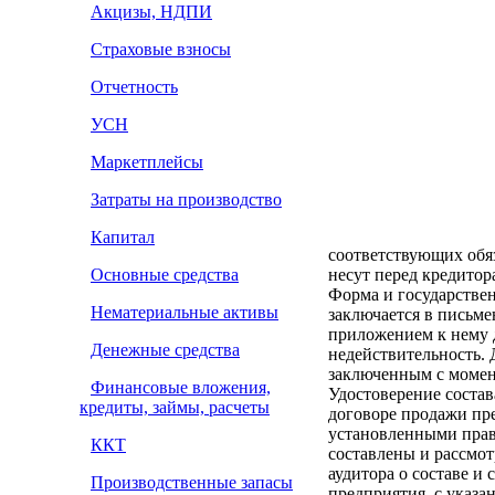
Акцизы, НДПИ
Страховые взносы
Отчетность
УСН
Маркетплейсы
Затраты на производство
Капитал
соответствующих обяз
Основные средства
несут перед кредитор
Форма и государстве
Нематериальные активы
заключается в письме
приложением к нему 
Денежные средства
недействительность.
заключенным с момен
Финансовые вложения,
Удостоверение состав
кредиты, займы, расчеты
договоре продажи пр
установленными прав
ККТ
составлены и рассмот
аудитора о составе и 
Производственные запасы
предприятия, с указа