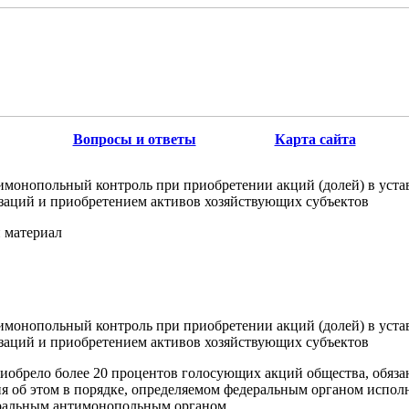
Вопросы и ответы
Карта сайта
имонопольный контроль при приобретении акций (долей) в уста
заций и приобретением активов хозяйствующих субъектов
 материал
имонопольный контроль при приобретении акций (долей) в уста
заций и приобретением активов хозяйствующих субъектов
риобрело более 20 процентов голосующих акций общества, обяза
ия об этом в порядке, определяемом федеральным органом испол
ральным антимонопольным органом.