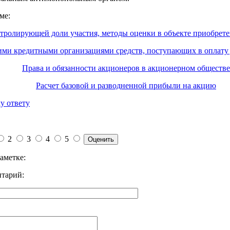
ме:
тролирующей доли участия, методы оценки в объекте приобрет
ми кредитными организациями средств, поступающих в оплату
Права и обязанности акционеров в акционерном обществе
Расчет базовой и разводненной прибыли на акцию
у ответу
2
3
4
5
аметке:
тарий: