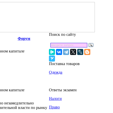
Поиск по сайту
Форум
вном капитале
Поставка товаров
Одежда
вном капитале
Ответы экзамен
Налоги
но незамедлительно
Право
нительной власти по рынку