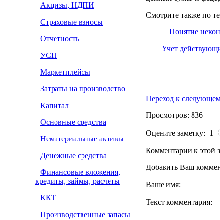
Акцизы, НДПИ
Смотрите также по те
Страховые взносы
Понятие некон
Отчетность
Учет действующи
УСН
Маркетплейсы
Затраты на производство
Переход к следующем
Капитал
Просмотров: 836
Основные средства
Оцените заметку: 1
Нематериальные активы
Комментарии к этой з
Денежные средства
Добавить Ваш коммен
Финансовые вложения,
кредиты, займы, расчеты
Ваше имя:
ККТ
Текст комментария:
Производственные запасы