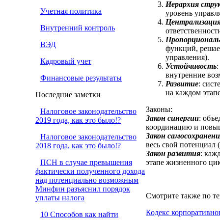
Иерархия стру
Учетная политика
уровень управл
Централизация
Внутренний контроль
ответственност
Пропорционал
ВЭД
функций, решае
управления).
Кадровый учет
Устойчивость
внутренние воз
Финансовые результаты
Развитие
: сис
на каждом этап
Последние заметки
Законы:
Налоговое законодательство
Закон синергии
: объ
2019 года, как это было!?
координацию и повыш
Закон самосохранен
Налоговое законодательство
весь свой потенциал (
2018 года, как это было!?
Закон развития
: каж
ПСН в случае превышения
этапе жизненного цик
фактически полученного дохода
над потенциально возможным
Минфин разъяснил порядок
Смотрите также по те
уплаты налога
Кодекс корпоративно
10 Способов как найти