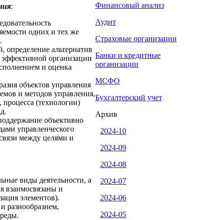
Финансовый анализ
ния
:
Аудит
едовательность
яемости одних и тех же
Страховые организации
.
й, определение альтернатив
Банки и кредитные
е эффективной организации
организации
исполнением и оценка
МСФО
бразия объектов управления
емов и методов управления,
Бухгалтерский учет
 процесса (технологии)
д.
Архив
 поддержание объективно
дами управленческого
2024-10
освязи между целями и
2024-09
2024-08
ьные виды деятельности, а
2024-07
я взаимосвязаны и
зация элементов).
2024-06
и разнообразием,
2024-05
реды.