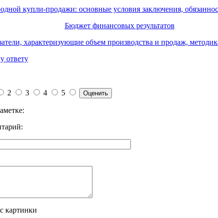
дной купли-продажи: основные условия заключения, обязанност
Бюджет финансовых результатов
атели, характеризующие объем производства и продаж, методика
у ответу
2
3
4
5
аметке:
тарий:
 с картинки