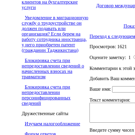
клиентов на бухгалтерские
Договор междунаро
услуги
Уведомление в миграционную
службу о трудоустройстве он
Показ
должен подавать или
организация? Если берем на
Переход к следующем
работу сотрудника иностранца,
у него приобретен патент
Просмотров: 1621
(гражданин Таджикистана)
Оцените заметку: 1
Блокировка счета при
непредоставлении сведений о
Комментарии к этой з
начисленных взносах на
травматизм
Добавить Ваш коммен
Блокировка счета при
Ваше имя:
непредоставлении
персонифицированных
Текст комментария:
сведений
Дружественные сайты
Изучаем налогообложение
Введите сумму чисел
Форум ответов