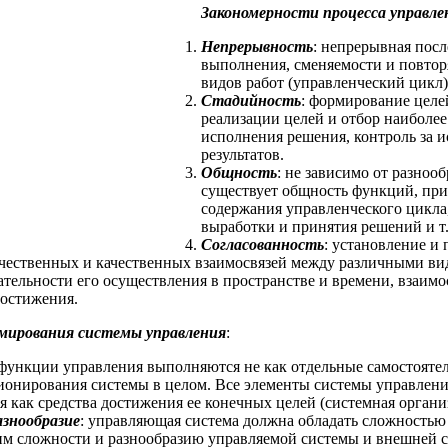
Закономерности процесса управле
Непрерывность
: непрерывная посл
выполнения, сменяемости и повтор
видов работ (управленческий цикл)
Стадийность
: формирование целе
реализации целей и отбор наиболе
исполнения решения, контроль за 
результатов.
Общность
: не зависимо от разноо
существует общность функций, при
содержания управленческого цикла,
выработки и принятия решений и т.
Согласованность
: установление и
чественных и качественных взаимосвязей между различными ви
ательности его осуществления в пространстве и времени, взаим
достижения.
мирования системы управления
:
 функции управления выполняются не как отдельные самостоятел
ионирования системы в целом. Все элементы системы управлени
 как средства достижения ее конечных целей (системная органи
азнообразие
: управляющая система должна обладать сложностью 
м сложности и разнообразию управляемой системы и внешней с