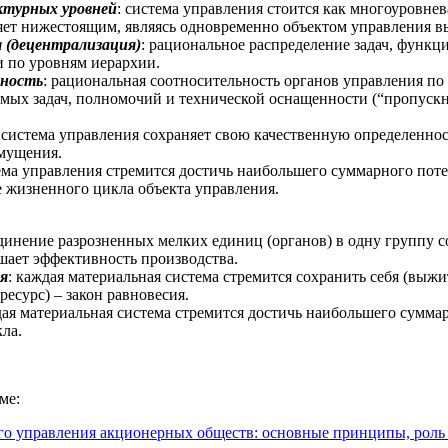
ктурных уровней
: система управления стоится как многоуровнев
яет нижестоящим, являясь одновременно объектом управления в
 (децентрализация)
: рациональное распределение задач, функц
и по уровням иерархии.
ьность
: рациональная соотносительность органов управления п
мых задач, полномочий и технической оснащенности (“пропускн
: система управления сохраняет свою качественную определеннос
мущения.
тема управления стремится достичь наибольшего суммарного пот
е жизненного цикла объекта управления.
единение разрозненных мелких единиц (органов) в одну группу с
ает эффективность производства.
ия
: каждая материальная система стремится сохранить себя (выжит
ресурс) – закон равновесия.
дая материальная система стремится достичь наибольшего сумма
ла.
ме:
го управления акционерных обществ: основные принципы, роль