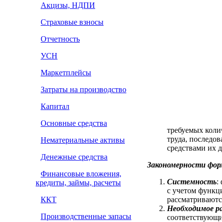
Акцизы, НДПИ
Страховые взносы
Отчетность
УСН
Маркетплейсы
Затраты на производство
Капитал
Основные средства
требуемых коли
труда, последов
Нематериальные активы
средствами их 
Денежные средства
Закономерности фор
Финансовые вложения,
Системность
:
кредиты, займы, расчеты
с учетом функц
ККТ
рассматриваются
Необходимое р
Производственные запасы
соответствующи