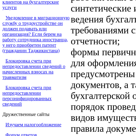
клиентов на бухгалтерские
синтетические 
услуги
ведения бухгалт
Уведомление в миграционную
службу о трудоустройстве он
требованиями с
должен подавать или
организация? Если берем на
отчетности;
работу сотрудника иностранца,
у него приобретен патент
формы первичн
(гражданин Таджикистана)
для оформления
Блокировка счета при
непредоставлении сведений о
предусмотрены
начисленных взносах на
травматизм
документов, а 
Блокировка счета при
непредоставлении
бухгалтерской 
персонифицированных
сведений
порядок провед
Дружественные сайты
видов имуществ
Изучаем налогообложение
правила докуме
Форум ответов