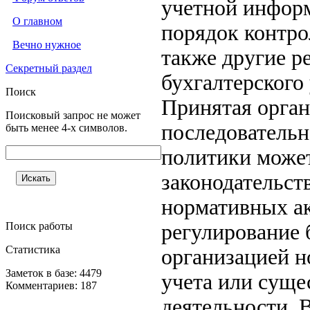
учетной инфор
О главном
порядок контро
Вечно нужное
также другие р
Секретный раздел
бухгалтерского 
Поиск
Принятая орга
Поисковый запрос не может
последовательн
быть менее 4-х символов.
политики может
законодательст
нормативных а
Поиск работы
регулирование 
Статистика
организацией н
Заметок в базе: 4479
учета или суще
Комментариев: 187
деятельности. 