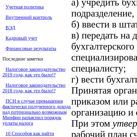
а) учредить бу
Учетная политика
подразделение,
Внутренний контроль
б) ввести в шта
ВЭД
в) передать на
Кадровый учет
бухгалтерского
Финансовые результаты
специализирова
Последние заметки
специалисту;
Налоговое законодательство
2019 года, как это было!?
г) вести бухгал
Налоговое законодательство
Принятая орган
2018 года, как это было!?
приказом или р
ПСН в случае превышения
фактически полученного дохода
организацию и 
над потенциально возможным
Минфин разъяснил порядок
При этом
утве
уплаты налога
рабочий план с
10 Способов как найти