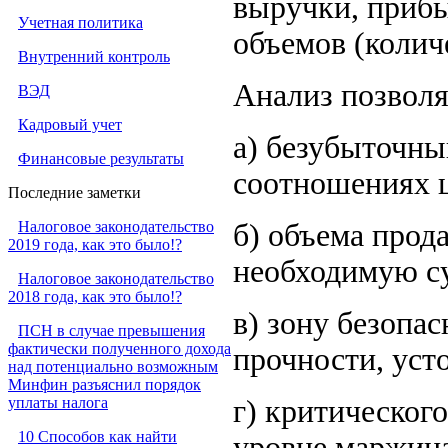
выручки, прибы
Учетная политика
объемов (колич
Внутренний контроль
Анализ позволя
ВЭД
Кадровый учет
а) безубыточны
Финансовые результаты
соотношениях ц
Последние заметки
Налоговое законодательство
б) объема прод
2019 года, как это было!?
необходимую с
Налоговое законодательство
2018 года, как это было!?
в) зону безопа
ПСН в случае превышения
фактически полученного дохода
прочности, уст
над потенциально возможным
Минфин разъяснил порядок
уплаты налога
г) критическог
10 Способов как найти
уровне маржина