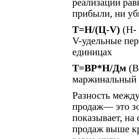
реализации равн
прибыли, ни уб
T=H/(Ц-V)
(Н-
V-удельные пер
единицах
Т=ВР*Н/Дм
(В
маржинальный 
Разность межд
продаж— это зо
показывает, на
продаж выше кр