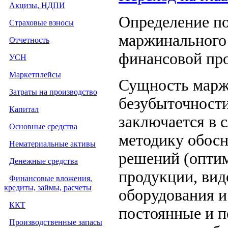
Акцизы, НДПИ
Определение по
Страховые взносы
маржинального 
Отчетность
финансовой пр
УСН
Маркетплейсы
Сущность маржи
Затраты на производство
безубыточности
Капитал
заключается в 
Основные средства
методику обосн
Нематериальные активы
решений (оптим
Денежные средства
продукции, вид
Финансовые вложения,
кредиты, займы, расчеты
оборудования и 
ККТ
постоянные и п
Производственные запасы