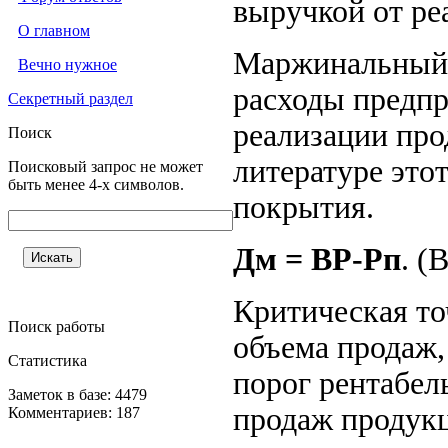
выручкой от ре
О главном
Маржинальный 
Вечно нужное
расходы предпр
Секретный раздел
реализации про
Поиск
литературе это
Поисковый запрос не может
быть менее 4-х символов.
покрытия.
Дм = ВР-Рп
. (
Критическая то
Поиск работы
объема продаж,
Статистика
порог рентабел
Заметок в базе: 4479
продаж продукц
Комментариев: 187