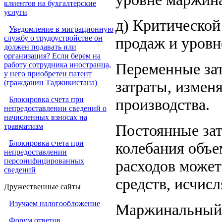
клиентов на бухгалтерские
услуги
д) Критической
Уведомление в миграционную
службу о трудоустройстве он
продаж и уровн
должен подавать или
организация? Если берем на
работу сотрудника иностранца,
Переменные зат
у него приобретен патент
(гражданин Таджикистана)
затраты, изме
Блокировка счета при
производства.
непредоставлении сведений о
начисленных взносах на
травматизм
Постоянные зат
Блокировка счета при
колебания объе
непредоставлении
персонифицированных
расходов может
сведений
средств, исчис
Дружественные сайты
Изучаем налогообложение
Маржинальный 
Форум ответов