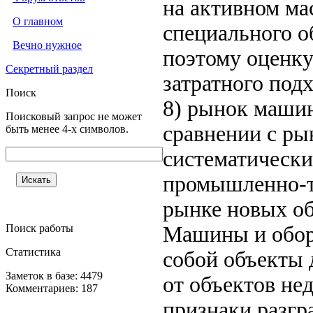
на активном ма
О главном
специального о
Вечно нужное
поэтому оценку
Секретный раздел
затратного подх
Поиск
8) рынок машин
Поисковый запрос не может
сравнении с ры
быть менее 4-х символов.
систематическ
промышленно-те
рынке новых об
Поиск работы
Машины и обор
Статистика
собой объекты 
Заметок в базе: 4479
от объектов не
Комментариев: 187
признаки разгр