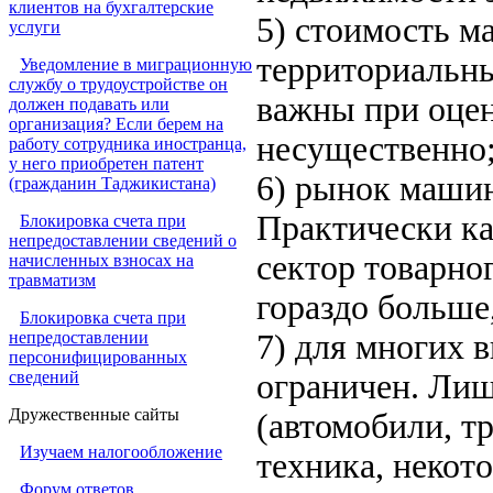
клиентов на бухгалтерские
5) стоимость м
услуги
территориальн
Уведомление в миграционную
службу о трудоустройстве он
важны при оцен
должен подавать или
организация? Если берем на
несущественно
работу сотрудника иностранца,
у него приобретен патент
6) рынок машин
(гражданин Таджикистана)
Практически ка
Блокировка счета при
непредоставлении сведений о
сектор товарно
начисленных взносах на
травматизм
гораздо больше
Блокировка счета при
непредоставлении
7) для многих 
персонифицированных
сведений
ограничен. Ли
Дружественные сайты
(автомобили, т
Изучаем налогообложение
техника, некот
Форум ответов