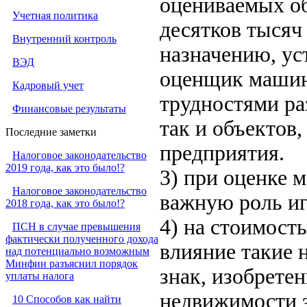
оцениваемых об
Учетная политика
десятков тысяч
Внутренний контроль
назначению, ус
ВЭД
оценщик машин 
Кадровый учет
трудностями ра
Финансовые результаты
так и объектов
Последние заметки
предприятия.
Налоговое законодательство
2019 года, как это было!?
3) при оценке 
Налоговое законодательство
важную роль иг
2018 года, как это было!?
4) на стоимост
ПСН в случае превышения
фактически полученного дохода
влияние такие 
над потенциально возможным
Минфин разъяснил порядок
знак, изобретен
уплаты налога
недвижимости э
10 Способов как найти