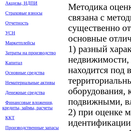
Акцизы, НДПИ
Методика оцен
Страховые взносы
связана с метод
Отчетность
существенно от
УСН
основные отли
Маркетплейсы
1) разный хара
Затраты на производство
недвижимости, 
Капитал
находится под 
Основные средства
территориальны
Нематериальные активы
оборудования, 
Денежные средства
подвижными, в
Финансовые вложения,
кредиты, займы, расчеты
2) при оценке 
ККТ
идентификации 
Производственные запасы