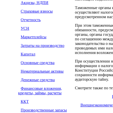
Акцизы, НДПИ
Таможенные органы и
Страховые взносы
осуществляют налогов
предусмотренном нас
Отчетность
При этом таможенные
УСН
обязанности, предус
органы, органы госу
Маркетплейсы
по соглашению между
законодательства о н
Затраты на производство
проводимых ими нало
исполнения возложен
Капитал
При осуществлении на
Основные средства
информации о налого
Конституции Российс
Нематериальные активы
сохранности информа
аудиторскую тайну.
Денежные средства
Смотрите также по те
Финансовые вложения,
кредиты, займы, расчеты
ККТ
Внешнеэкономическ
Производственные запасы