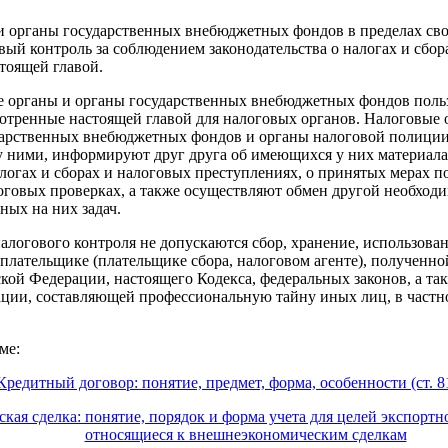
 органы государственных внебюджетных фондов в пределах св
ый контроль за соблюдением законодательства о налогах и сбора
тоящей главой.
 органы и органы государственных внебюджетных фондов польз
мотренные настоящей главой для налоговых органов. Налоговые
дарственных внебюджетных фондов и органы налоговой полиции
 ними, информируют друг друга об имеющихся у них материала
алогах и сборах и налоговых преступлениях, о принятых мерах п
говых проверках, а также осуществляют обмен другой необход
ных на них задач.
логового контроля не допускаются сбор, хранение, использова
плательщике (плательщике сбора, налоговом агенте), полученн
кой Федерации, настоящего Кодекса, федеральных законов, а т
ции, составляющей профессиональную тайну иных лиц, в частно
ме:
Кредитный договор: понятие, предмет, форма, особенности (ст. 8
ая сделка: понятие, порядок и форма учета для целей экспортн
относящиеся к внешнеэкономическим сделкам