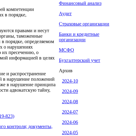
Финансовый анализ
оей компетенции
Аудит
х в порядке,
Страховые организации
уются правами и несут
Банки и кредитные
 органы, таможенные
организации
 в порядке, определяемом
х о нарушениях
МСФО
о их пресечению, о
имой информацией в целях
Бухгалтерский учет
Архив
ние и распространение
ой в нарушение положений
2024-10
акже в нарушение принципа
сти адвокатскую тайну,
2024-09
2024-08
2024-07
19-823)
2024-06
ого контроля; документы,
2024-05