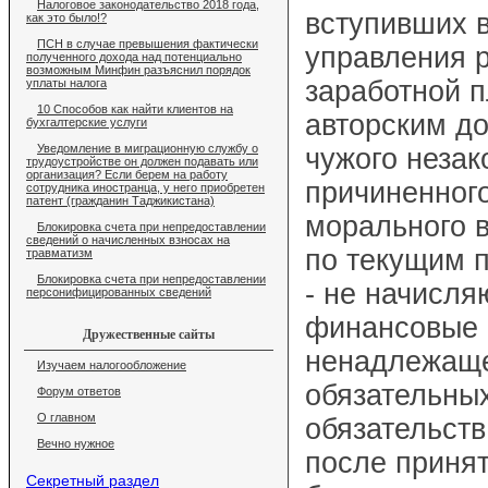
Налоговое законодательство 2018 года,
вступивших в
как это было!?
ПСН в случае превышения фактически
управления 
полученного дохода над потенциально
возможным Минфин разъяснил порядок
заработной п
уплаты налога
10 Способов как найти клиентов на
авторским до
бухгалтерские услуги
Уведомление в миграционную службу о
чужого незак
трудоустройстве он должен подавать или
организация? Если берем на работу
причиненног
сотрудника иностранца, у него приобретен
патент (гражданин Таджикистана)
морального в
Блокировка счета при непредоставлении
сведений о начисленных взносах на
по текущим 
травматизм
Блокировка счета при непредоставлении
- не начисля
персонифицированных сведений
финансовые 
Дружественные сайты
ненадлежаще
Изучаем налогообложение
обязательны
Форум ответов
О главном
обязательств
Вечно нужное
после приня
Секретный раздел