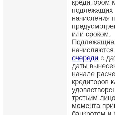
кредитором 
подлежащих у
начисления 
предусмотре
или сроком.
Подлежащие 
начисляются
очереди
с да
даты вынесе
начале расче
кредиторов к
удовлетворе
третьим лицо
момента при
банкротом и 