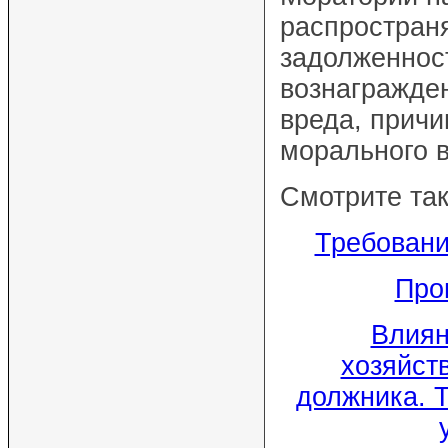
распространя
задолженност
вознагражде
вреда, причи
морального в
Смотрите так
Требовани
Про
Влиян
хозяйст
должника. 