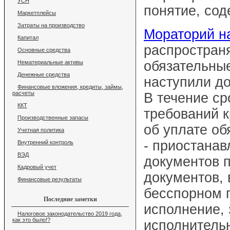
УСН
понятие, сод
Маркетплейсы
Затраты на производство
Мораторий н
Капитал
распространя
Основные средства
обязательные
Нематериальные активы
Денежные средства
наступили до
Финансовые вложения, кредиты, займы,
расчеты
В течение ср
ККТ
требований 
Производственные запасы
об уплате об
Учетная политика
- приостана
Внутренний контроль
ВЭД
документов 
Кадровый учет
документов, 
Финансовые результаты
бесспорном п
Последние заметки
исполнение,
Налоговое законодательство 2019 года,
как это было!?
исполнитель