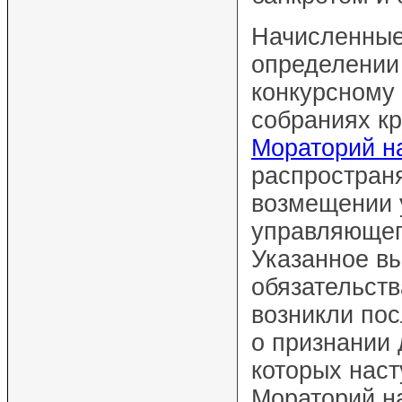
Начисленные
определении
конкурсному 
собраниях кр
Мораторий н
распространя
возмещении 
управляющег
Указанное в
обязательст
возникли по
о признании 
которых наст
Мораторий н