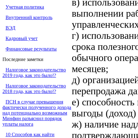
в) использован
Учетная политика
выполнении раб
Внутренний контроль
управленческих
ВЭД
г) использовани
Кадровый учет
срока полезног
Финансовые результаты
обычного опера
Последние заметки
месяцев;
Налоговое законодательство
2019 года, как это было!?
д) организацие
Налоговое законодательство
перепродажа да
2018 года, как это было!?
е) способность
ПСН в случае превышения
фактически полученного дохода
выгоды (доход)
над потенциально возможным
Минфин разъяснил порядок
ж) наличие на
уплаты налога
подтверждающи
10 Способов как найти