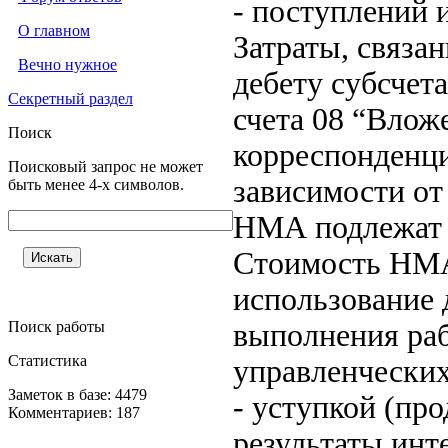
- поступлений 
О главном
Затраты, связа
Вечно нужное
дебету субсчет
Секретный раздел
счета 08 “Влож
Поиск
корреспонденци
Поисковый запрос не может
зависимости от
быть менее 4-х символов.
НМА подлежат 
Стоимость НМА
использование 
Поиск работы
выполнения раб
Статистика
управленческих
Заметок в базе: 4479
- уступкой (пр
Комментариев: 187
результаты инт