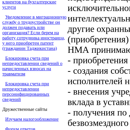
клиентов на бухгалтерские
исключительног
услуги
интеллектуальн
Уведомление в миграционную
службу о трудоустройстве он
другие охранны
должен подавать или
организация? Если берем на
(приобретения) 
работу сотрудника иностранца,
у него приобретен патент
НМА принимаютс
(гражданин Таджикистана)
- приобретения 
Блокировка счета при
непредоставлении сведений о
- создания соб
начисленных взносах на
травматизм
исполнителей н
Блокировка счета при
непредоставлении
- внесения учр
персонифицированных
сведений
вклада в устав
Дружественные сайты
- получения по
Изучаем налогообложение
безвозмездного
Форум ответов