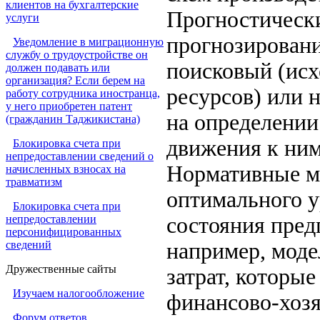
клиентов на бухгалтерские
Прогностическ
услуги
прогнозировани
Уведомление в миграционную
службу о трудоустройстве он
поисковый (исх
должен подавать или
организация? Если берем на
ресурсов) или 
работу сотрудника иностранца,
у него приобретен патент
на определении
(гражданин Таджикистана)
движения к ним
Блокировка счета при
непредоставлении сведений о
Нормативные мо
начисленных взносах на
травматизм
оптимального у
Блокировка счета при
непредоставлении
состояния пред
персонифицированных
сведений
например, мод
Дружественные сайты
затрат, которы
Изучаем налогообложение
финансово-хозя
Форум ответов