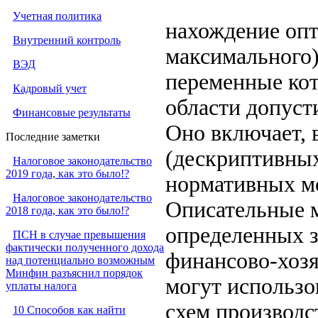
Учетная политика
нахождение оп
Внутренний контроль
максимального)
ВЭД
переменные ко
Кадровый учет
области допуст
Финансовые результаты
Оно включает, 
Последние заметки
(дескриптивных
Налоговое законодательство
2019 года, как это было!?
нормативных м
Налоговое законодательство
Описательные 
2018 года, как это было!?
определенных з
ПСН в случае превышения
фактически полученного дохода
финансово-хозя
над потенциально возможным
Минфин разъяснил порядок
могут использо
уплаты налога
схем производст
10 Способов как найти