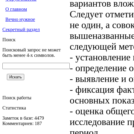
вариантов влож
О главном
Следует отмети
Вечно нужное
не один, а сово
Секретный раздел
вышеназванные 
Поиск
следующей мет
Поисковый запрос не может
- установление
быть менее 4-х символов.
- определение 
- выявление и 
- фиксация фак
Поиск работы
основных показ
Статистика
- оценка общег
Заметок в базе: 4479
исследование п
Комментариев: 187
период.