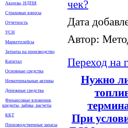
чек?
Акцизы, НДПИ
Страховые взносы
Дата добавл
Отчетность
УСН
Автор: Мето
Маркетплейсы
Затраты на производство
Переход на 
Капитал
Основные средства
Нужно л
Нематериальные активы
топли
Денежные средства
Финансовые вложения,
термина
кредиты, займы, расчеты
При услови
ККТ
Производственные запасы