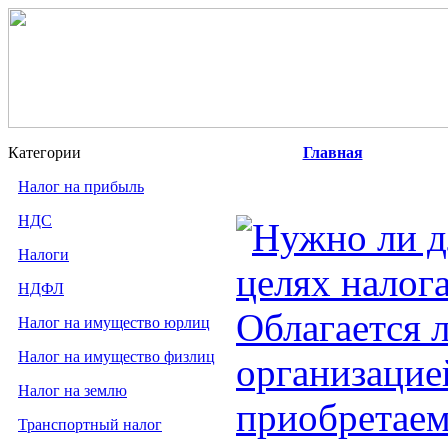
Категории
Главная
Налог на прибыль
НДС
Нужно ли д
Налоги
целях налог
НДФЛ
Облагается 
Налог на имущество юрлиц
Налог на имущество физлиц
организацие
Налог на землю
приобретаем
Транспортный налог