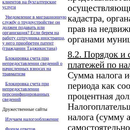
клиентов на бухгалтерские
осуществляющи
услуги
кадастра, орг
Уведомление в миграционную
службу о трудоустройстве он
прав на недвиж
должен подавать или
организация? Если берем на
органами муни
работу сотрудника иностранца,
у него приобретен патент
(гражданин Таджикистана)
8.2. Порядок и
Блокировка счета при
платежей по нал
непредоставлении сведений о
начисленных взносах на
Сумма налога и
травматизм
периода как со
Блокировка счета при
непредоставлении
процентная дол
персонифицированных
сведений
Налогоплатель
Дружественные сайты
налога (сумму 
Изучаем налогообложение
самостоятельно
Форум ответов