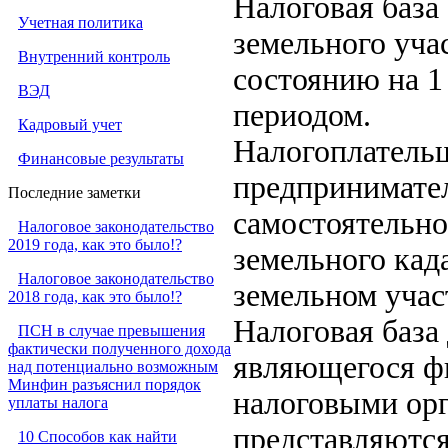
Налоговая база
Учетная политика
земельного учас
Внутренний контроль
состоянию на 1
ВЭД
периодом.
Кадровый учет
Налогоплатель
Финансовые результаты
предпринимате
Последние заметки
самостоятельно
Налоговое законодательство
2019 года, как это было!?
земельного ка
Налоговое законодательство
земельном учас
2018 года, как это было!?
Налоговая база
ПСН в случае превышения
фактически полученного дохода
являющегося ф
над потенциально возможным
Минфин разъяснил порядок
налоговыми орг
уплаты налога
представляются
10 Способов как найти