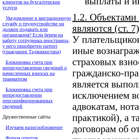
выплаты и и
клиентов на бухгалтерские
услуги
1.2. Объектами
Уведомление в миграционную
службу о трудоустройстве он
являются (ст. 7)
должен подавать или
организация? Если берем на
У плательщико
работу сотрудника иностранца,
у него приобретен патент
иные вознагра
(гражданин Таджикистана)
страховых взно
Блокировка счета при
непредоставлении сведений о
гражданско-пра
начисленных взносах на
травматизм
является выполн
Блокировка счета при
исключением в
непредоставлении
персонифицированных
адвокатам, нот
сведений
практикой), а т
Дружественные сайты
договорам об о
Изучаем налогообложение
Форум ответов