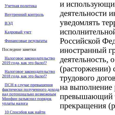
и использующи
Учетная политика
деятельности и
Внутренний контроль
уведомлять тер
ВЭД
исполнительной
Кадровый учет
Российской Фед
Финансовые результаты
иностранный г
Последние заметки
деятельность, 
Налоговое законодательство
2019 года, как это было!?
(расторжении)
Налоговое законодательство
трудового дого
2018 года, как это было!?
ПСН в случае превышения
на выполнение р
фактически полученного дохода
над потенциально возможным
превышающий т
Минфин разъяснил порядок
уплаты налога
прекращения (р
10 Способов как найти