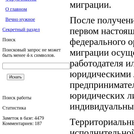
миграции.
О главном
После получени
Вечно нужное
первом настоящ
Секретный раздел
федерального о
Поиск
Поисковый запрос не может
миграции осуще
быть менее 4-х символов.
работодателя и
юридическими 
предпринимател
юридических ли
Поиск работы
индивидуальны
Статистика
Заметок в базе: 4479
Территориальны
Комментариев: 187
исполнительной