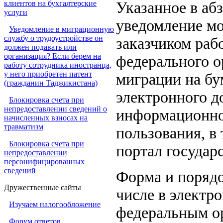
клиентов на бухгалтерские
Указанное в аб
услуги
уведомление мо
Уведомление в миграционную
службу о трудоустройстве он
заказчиком раб
должен подавать или
организация? Если берем на
федерального о
работу сотрудника иностранца,
у него приобретен патент
миграции на бу
(гражданин Таджикистана)
электронного д
Блокировка счета при
непредоставлении сведений о
информационно
начисленных взносах на
травматизм
пользования, в
Блокировка счета при
портал государ
непредоставлении
персонифицированных
сведений
Форма и порядо
Дружественные сайты
числе в электр
Изучаем налогообложение
федеральным ор
Форум ответов