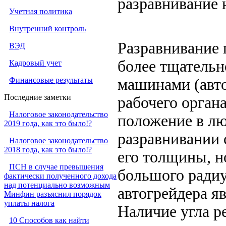
разравнивание 
Учетная политика
Внутренний контроль
Разравнивание 
ВЭД
более тщатель
Кадровый учет
Финансовые результаты
машинами (авто
Последние заметки
рабочего орган
Налоговое законодательство
положение в лю
2019 года, как это было!?
разравнивании 
Налоговое законодательство
2018 года, как это было!?
его толщины, н
ПСН в случае превышения
большого радиу
фактически полученного дохода
над потенциально возможным
автогрейдера я
Минфин разъяснил порядок
уплаты налога
Наличие угла р
10 Способов как найти