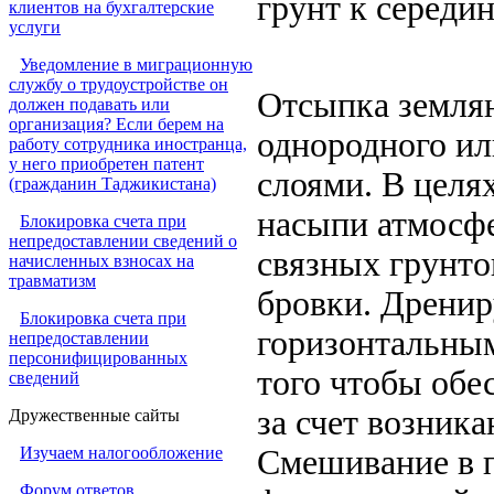
грунт к середи
клиентов на бухгалтерские
услуги
Уведомление в миграционную
службу о трудоустройстве он
Отсыпка земля
должен подавать или
организация? Если берем на
однородного ил
работу сотрудника иностранца,
у него приобретен патент
слоями. В целя
(гражданин Таджикистана)
насыпи атмосф
Блокировка счета при
непредоставлении сведений о
связных грунто
начисленных взносах на
травматизм
бровки. Дрени
Блокировка счета при
горизонтальным
непредоставлении
персонифицированных
того чтобы обе
сведений
за счет возник
Дружественные сайты
Изучаем налогообложение
Смешивание в п
Форум ответов