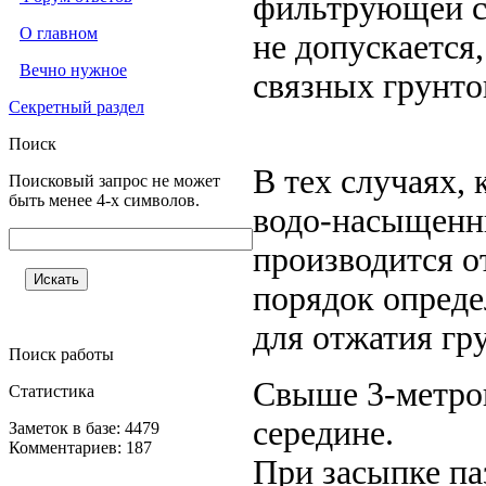
фильтрующей сп
О главном
не допускается
Вечно нужное
связных грунто
Секретный раздел
Поиск
В тех случаях, 
Поисковый запрос не может
быть менее 4-х символов.
водо-насыщенны
производится о
порядок опреде
для отжатия гр
Поиск работы
Свыше 3-метров
Статистика
середине.
Заметок в базе: 4479
Комментариев: 187
При засыпке па