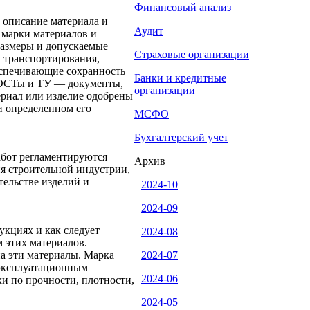
Финансовый анализ
 описание материала и
Аудит
 марки материалов и
 размеры и допускаемые
Страховые организации
а транспортирования,
еспечивающие сохранность
Банки и кредитные
ГОСТы и ТУ — документы,
организации
риал или изделие одобрены
и определенном его
МСФО
Бухгалтерский учет
абот регламентируются
Архив
я строительной индустрии,
тельстве изделий и
2024-10
2024-09
укциях и как следует
2024-08
 этих материалов.
а эти материалы. Марка
2024-07
 эксплуатационным
2024-06
и по прочности, плотности,
2024-05