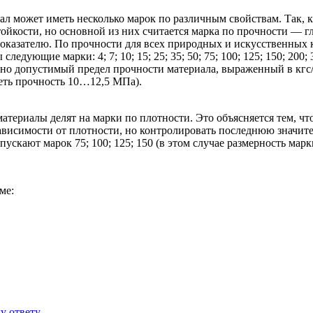
ал может иметь несколько марок по различным свойствам. Так,
ойкости, но основной из них считается марка по прочности — 
оказателю. По прочности для всех природных и искусственных
едующие марки: 4; 7; 10; 15; 25; 35; 50; 75; 100; 125; 150; 200; 
но допустимый предел прочности материала, выраженный в кгс/
еть прочность 10…12,5 МПа).
териалы делят на марки по плотности. Это объясняется тем, чт
ависимости от плотности, но контролировать последнюю значит
ускают марок 75; 100; 125; 150 (в этом случае размерность марки
ме:
у ответу