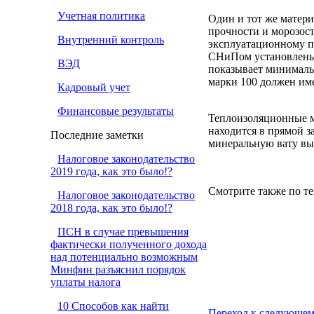
Учетная политика
Один и тот же матери
прочности и морозост
Внутренний контроль
эксплуатационному п
СНиПом установлены сл
ВЭД
показывает минималь
марки 100 должен им
Кадровый учет
Финансовые результаты
Теплоизоляционные ма
находится в прямой з
Последние заметки
минеральную вату вып
Налоговое законодательство
2019 года, как это было!?
Смотрите также по те
Налоговое законодательство
2018 года, как это было!?
ПСН в случае превышения
фактически полученного дохода
над потенциально возможным
Минфин разъяснил порядок
уплаты налога
10 Способов как найти
Переход к следующем