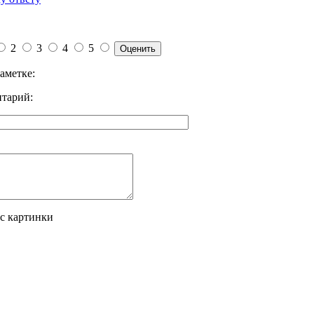
2
3
4
5
аметке:
тарий:
 с картинки