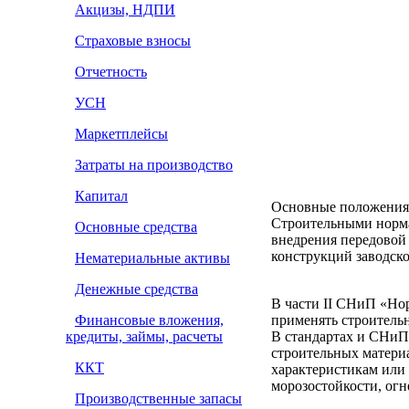
Акцизы, НДПИ
Страховые взносы
Отчетность
УСН
Маркетплейсы
Затраты на производство
Капитал
Основные положения 
Строительными норма
Основные средства
внедрения передовой 
конструкций заводско
Нематериальные активы
Денежные средства
В части II СНиП «Нор
Финансовые вложения,
применять строитель
кредиты, займы, расчеты
В стандартах и СНиП
строительных матери
ККТ
характеристикам или 
морозостойкости, огн
Производственные запасы