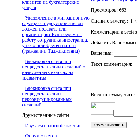
клиентов на бухгалтерские
услуги
Просмотров: 663
Уведомление в миграционную
Оцените заметку: 1
службу о трудоустройстве он
должен подавать или
Комментарии к этой з
организация? Если берем на
работу сотрудника иностранца,
Добавить Ваш коммен
у него приобретен патент
(гражданин Таджикистана)
Ваше имя:
Блокировка счета при
Текст комментария:
непредоставлении сведений о
начисленных взносах на
травматизм
Блокировка счета при
непредоставлении
Введите сумму чисел
персонифицированных
сведений
Дружественные сайты
Изучаем налогообложение
Форум ответов