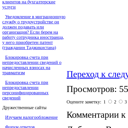
клиентов на бухгалтерские
услуги
Уведомление в миграционную
службу о трудоустройстве он
должен подавать или
организация? Если берем на
работу сотрудника иностранца,
у него приобретен патент
(гражданин Таджикистана)
Блокировка счета при
непредоставлении сведений о
начисленных взносах на
Переход к сле
травматизм
Блокировка счета при
Просмотров: 5
непредоставлении
персонифицированных
сведений
Оцените заметку: 1
2
3
Дружественные сайты
Комментарии к 
Изучаем налогообложение
Форум ответов