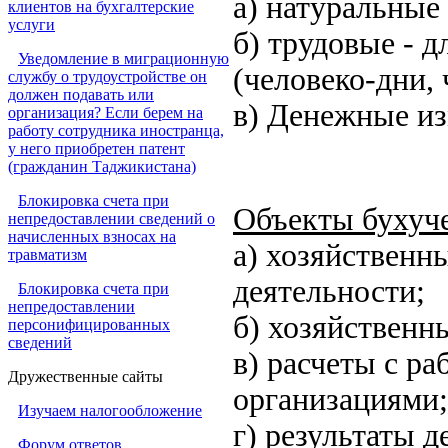
а) натуральные 
клиентов на бухгалтерские
услуги
б) трудовые - д
Уведомление в миграционную
(человеко-дни, 
службу о трудоустройстве он
должен подавать или
в) Денежные из
организация? Если берем на
работу сотрудника иностранца,
у него приобретен патент
(гражданин Таджикистана)
Блокировка счета при
Объекты бухуч
непредоставлении сведений о
начисленных взносах на
а) хозяйственн
травматизм
деятельности;
Блокировка счета при
непредоставлении
б) хозяйственн
персонифицированных
сведений
в) расчеты с р
Дружественные сайты
организациями;
Изучаем налогообложение
г) результаты 
Форум ответов