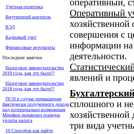
оперативный, с
Учетная политика
Оперативный у
Внутренний контроль
хозяйственной 
ВЭД
совершения с ц
Кадровый учет
информации на 
Финансовые результаты
деятельности.
Последние заметки
Статистический
Налоговое законодательство
2019 года, как это было!?
явлений и проц
Налоговое законодательство
2018 года, как это было!?
Бухгалтерский
ПСН в случае превышения
сплошного и не
фактически полученного дохода
над потенциально возможным
хозяйственной 
Минфин разъяснил порядок
уплаты налога
три вида учетн
10 Способов как найти