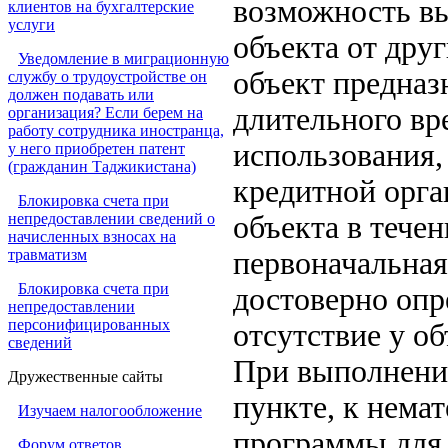
возможность вы
клиентов на бухгалтерские
услуги
объекта от друг
Уведомление в миграционную
объект предназ
службу о трудоустройстве он
должен подавать или
длительного вре
организация? Если берем на
работу сотрудника иностранца,
использования,
у него приобретен патент
(гражданин Таджикистана)
кредитной орга
Блокировка счета при
непредоставлении сведений о
объекта в течен
начисленных взносах на
травматизм
первоначальная
Блокировка счета при
достоверно опр
непредоставлении
персонифицированных
отсутствие у о
сведений
При выполнени
Дружественные сайты
пункте, к нема
Изучаем налогообложение
программы для
Форум ответов