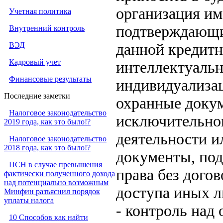
организация и
Учетная политика
подтверждающие
Внутренний контроль
ВЭД
данной кредитн
Кадровый учет
интеллектуальн
Финансовые результаты
индивидуализац
Последние заметки
охранные докум
Налоговое законодательство
исключительног
2019 года, как это было!?
деятельности и
Налоговое законодательство
2018 года, как это было!?
документы, по
ПСН в случае превышения
права без догов
фактически полученного дохода
над потенциально возможным
доступа иных л
Минфин разъяснил порядок
уплаты налога
- контроль над 
10 Способов как найти