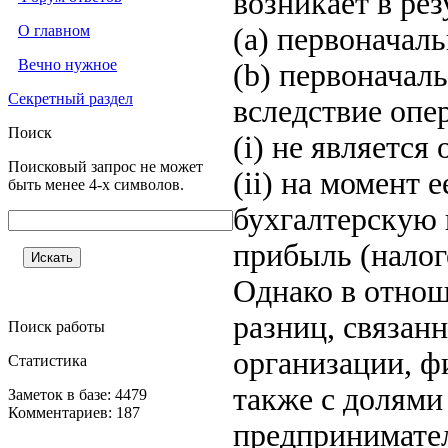
возникает в рез
О главном
(a) первоначал
Вечно нужное
(b) первоначал
Секретный раздел
вследствие опер
Поиск
(i) не является
Поисковый запрос не может
(ii) на момент 
быть менее 4-х символов.
бухгалтерскую 
прибыль (налог
Однако в отно
разниц, связан
Поиск работы
организации, ф
Статистика
также с долями
Заметок в базе: 4479
Комментариев: 187
предпринимател