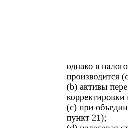
однако в налог
производится (с
(b) активы пер
корректировки в
(c) при объедин
пункт 21);
(d) налоговая с