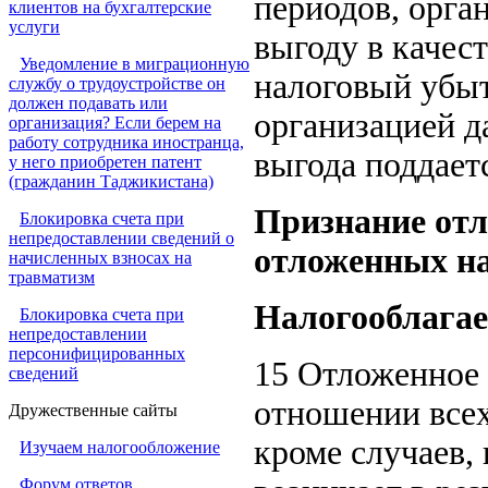
периодов, орга
клиентов на бухгалтерские
услуги
выгоду в качест
Уведомление в миграционную
налоговый убыт
службу о трудоустройстве он
должен подавать или
организацией д
организация? Если берем на
работу сотрудника иностранца,
выгода поддает
у него приобретен патент
(гражданин Таджикистана)
Признание отл
Блокировка счета при
непредоставлении сведений о
отложенных н
начисленных взносах на
травматизм
Налогооблага
Блокировка счета при
непредоставлении
персонифицированных
15 Отложенное 
сведений
отношении всех
Дружественные сайты
кроме случаев, 
Изучаем налогообложение
Форум ответов