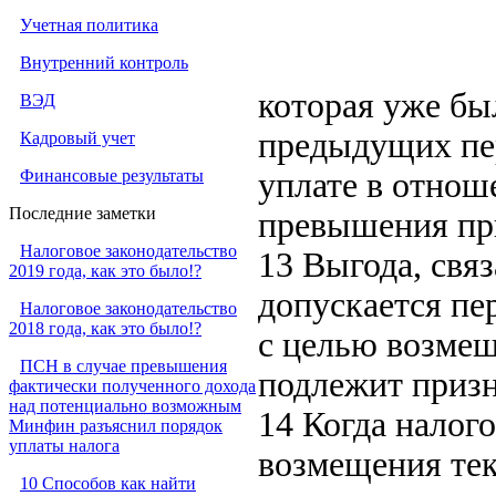
Учетная политика
Внутренний контроль
которая уже бы
ВЭД
предыдущих пе
Кадровый учет
Финансовые результаты
уплате в отнош
Последние заметки
превышения при
Налоговое законодательство
13 Выгода, свя
2019 года, как это было!?
допускается пе
Налоговое законодательство
2018 года, как это было!?
с целью возмещ
ПСН в случае превышения
подлежит призн
фактически полученного дохода
над потенциально возможным
14 Когда налог
Минфин разъяснил порядок
уплаты налога
возмещения тек
10 Способов как найти