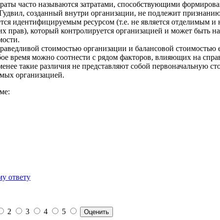
атраты часто называются затратами, способствующими формирова
Гудвил, созданный внутри организации, не подлежит признанию 
ется идентифицируемым ресурсом (т.е. не является отделимым и 
х прав), который контролируется организацией и может быть н
мости.
праведливой стоимостью организации и балансовой стоимостью
бое время можно соотнести с рядом факторов, влияющих на спр
менее такие различия не представляют собой первоначальную с
емых организацией.
ме:
му ответу
2
3
4
5