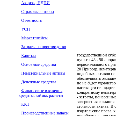
Акцизы, НДПИ
Страховые взносы
Отчетность
УСН
Маркетплейсы
Затраты на производство
государственной субс
Капитал
пункты 48 - 50 - пор
Основные средства
первоначального при
20 Природа нематериа
Нематериальные активы
подобных активов не 
обеспечивать ожидае
Денежные средства
но не будет удовлетв
настоящем стандарте.
Финансовые вложения,
конкретному нематери
кредиты, займы, расчеты
- затраты, понесенны
завершения создания 
ККТ
стоимости актива. В 
издательские права, 
Производственные запасы
приобретены или созд