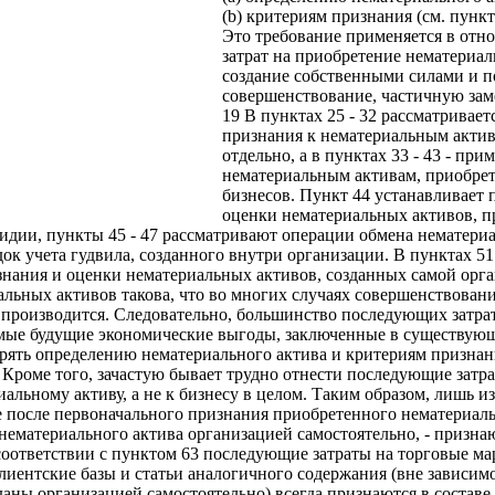
(b) критериям признания (см. пункты
Это требование применяется в от
затрат на приобретение нематериал
создание собственными силами и п
совершенствование, частичную зам
19 В пунктах 25 - 32 рассматривае
признания к нематериальным акти
отдельно, а в пунктах 33 - 43 - пр
нематериальным активам, приобре
бизнесов. Пункт 44 устанавливает
оценки нематериальных активов, 
идии, пункты 45 - 47 рассматривают операции обмена нематери
ядок учета гудвила, созданного внутри организации. В пунктах 
знания и оценки нематериальных активов, созданных самой орга
льных активов такова, что во многих случаях совершенствовани
производится. Следовательно, большинство последующих затрат, 
мые будущие экономические выгоды, заключенные в существующ
орять определению нематериального актива и критериям призна
 Кроме того, зачастую бывает трудно отнести последующие затр
альному активу, а не к бизнесу в целом. Таким образом, лишь 
е после первоначального признания приобретенного нематериал
нематериального актива организацией самостоятельно, - признаю
соответствии с пунктом 63 последующие затраты на торговые ма
клиентские базы и статьи аналогичного содержания (вне зависимо
аны организацией самостоятельно) всегда признаются в состав