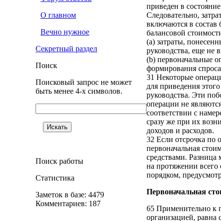
приведен в состояние
О главном
Следовательно, затра
включаются в состав 
Вечно нужное
балансовой стоимости
(a) затраты, понесен
Секретный раздел
руководства, еще не 
(b) первоначальные 
Поиск
формирования спроса 
31 Некоторые операци
Поисковый запрос не может
для приведения этого
быть менее 4-х символов.
руководства. Эти поб
операции не являются
соответствии с наме
сразу же при их возн
доходов и расходов.
32 Если отсрочка по 
первоначальная стои
средствами. Разница 
Поиск работы
на протяжении всего 
порядком, предусмот
Статистика
Первоначальная сто
Заметок в базе: 4479
Комментариев: 187
65 Применительно к п
организацией, равна 