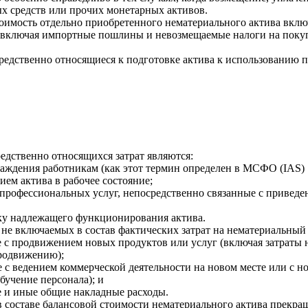
х средств или прочих монетарных активов.
оимость отдельно приобретенного нематериального актива включ
и, включая импортные пошлины и невозмещаемые налоги на покуп
осредственно относящиеся к подготовке актива к использованию 
едственно относящихся затрат являются:
граждения работникам (как этот термин определен в МСФО (IAS) 
ием актива в рабочее состояние;
у профессиональных услуг, непосредственно связанные с приведе
рку надлежащего функционирования актива.
 не включаемых в состав фактических затрат на нематериальный 
ые с продвижением новых продуктов или услуг (включая затраты 
родвижению);
ые с ведением коммерческой деятельности на новом месте или с н
бучение персонала); и
е и иные общие накладные расходы.
в составе балансовой стоимости нематериального актива прекраща