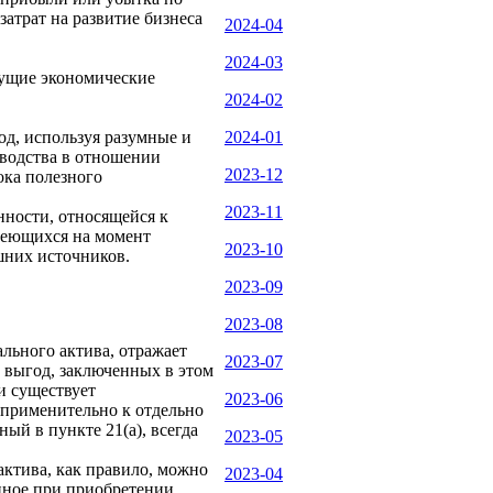
затрат на развитие бизнеса
2024-04
2024-03
дущие экономические
2024-02
д, используя разумные и
2024-01
водства в отношении
2023-12
ока полезного
2023-11
нности, относящейся к
имеющихся на момент
2023-10
шних источников.
2023-09
2023-08
льного актива, отражает
2023-07
 выгод, заключенных в этом
и существует
2023-06
 применительно к отдельно
й в пункте 21(a), всегда
2023-05
актива, как правило, можно
2023-04
нное при приобретении,