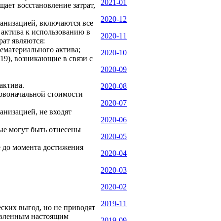
2021-01
щает восстановление затрат,
2020-12
ганизацией, включаются все
 актива к использованию в
2020-11
рат являются:
нематериального актива;
2020-10
19), возникающие в связи с
2020-09
актива.
2020-08
ервоначальной стоимости
2020-07
анизацией, не входят
2020-06
рые могут быть отнесены
2020-05
е до момента достижения
2020-04
2020-03
2020-02
.
2019-11
ских выгод, но не приводят
новленным настоящим
2019-09