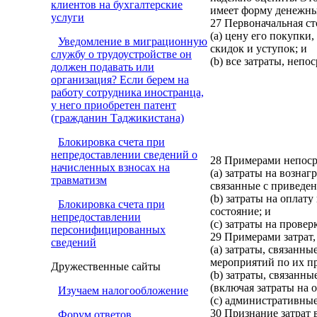
клиентов на бухгалтерские
имеет форму денежны
услуги
27 Первоначальная ст
(a) цену его покупк
Уведомление в миграционную
скидок и уступок; и
службу о трудоустройстве он
(b) все затраты, неп
должен подавать или
организация? Если берем на
работу сотрудника иностранца,
у него приобретен патент
(гражданин Таджикистана)
Блокировка счета при
непредоставлении сведений о
28 Примерами непоср
начисленных взносах на
(a) затраты на возна
травматизм
связанные с приведен
(b) затраты на оплат
Блокировка счета при
состояние; и
непредоставлении
(c) затраты на прове
персонифицированных
29 Примерами затрат,
сведений
(a) затраты, связанн
мероприятий по их п
Дружественные сайты
(b) затраты, связанн
(включая затраты на о
Изучаем налогообложение
(c) административны
30 Признание затрат 
Форум ответов