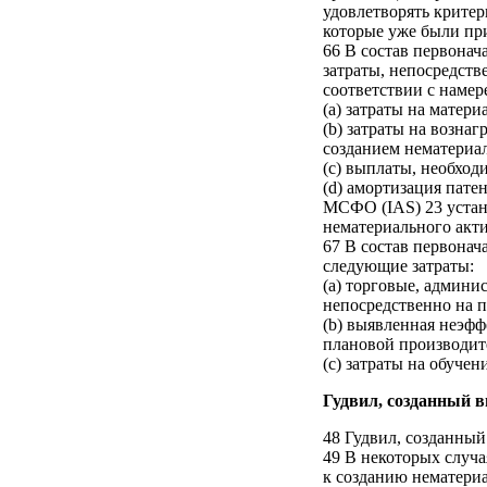
удовлетворять критер
которые уже были при
66 В состав первонач
затраты, непосредств
соответствии с намер
(a) затраты на матер
(b) затраты на возна
созданием нематериал
(c) выплаты, необход
(d) амортизация пате
МСФО (IAS) 23 устан
нематериального акти
67 В состав первонач
следующие затраты:
(a) торговые, админи
непосредственно на п
(b) выявленная неэф
плановой производите
(c) затраты на обучен
Гудвил, созданный 
48 Гудвил, созданный
49 В некоторых случа
к созданию нематери