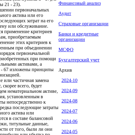
Финансовый анализ
 21 - 23).
ношении первоначальных
Аудит
ьного актива или его
оследующих затрат на его
Страховые организации
ену или обслуживание.
тся применение критериев
Банки и кредитные
вам, приобретаемым
организации
именение этих критериев к
тенным при объединении
МСФО
 порядок первоначальной
приобретенных при помощи
Бухгалтерский учет
альными активами, а
51 - 67 изложены принципы
Архив
низацией.
е или частичная замена
2024-10
скорее всего, будет
2024-09
ем нематериальном активе,
ния, установленным в
2024-08
аты непосредственно к
изредка последующие затраты
2024-07
ьного актива или
тся в составе балансовой
2024-06
рки, титульные данные,
сти от того, были ли они
2024-05
е прибыли или убытка по