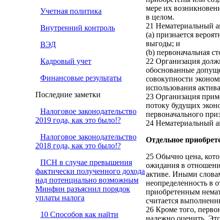
мере их возникновения
Учетная политика
в целом.
21 Нематериальный ак
Внутренний контроль
(a) признается вероя
выгоды; и
ВЭД
(b) первоначальная с
Кадровый учет
22 Организация долж
обоснованные допуще
Финансовые результаты
совокупности экономи
использования актива
Последние заметки
23 Организация прим
потоку будущих экон
Налоговое законодательство
первоначального при
2019 года, как это было!?
24 Нематериальный а
Налоговое законодательство
Отдельное приобрет
2018 года, как это было!?
25 Обычно цена, кото
ПСН в случае превышения
ожидания в отношени
фактически полученного дохода
активе. Иными словам
над потенциально возможным
неопределенность в о
Минфин разъяснил порядок
приобретенным немат
уплаты налога
считается выполненн
26 Кроме того, перво
10 Способов как найти
надежно оценить. Это