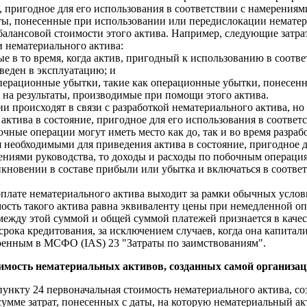
, пригодное для его использования в соответствии с намерениям
ты, понесенные при использовании или передислокации нематер
балансовой стоимости этого актива. Например, следующие затра
 нематериального актива:
ные в то время, когда актив, пригодный к использованию в соотв
введен в эксплуатацию; и
операционные убытки, такие как операционные убытки, понесенн
на результаты, производимые при помощи этого актива.
и происходят в связи с разработкой нематериального актива, но
 актива в состояние, пригодное для его использования в соотве
очные операции могут иметь место как до, так и во время разра
 необходимыми для приведения актива в состояние, пригодное д
рениями руководства, то доходы и расходы по побочным операци
икновении в составе прибыли или убытка и включаться в соотв
оплате нематериального актива выходит за рамки обычных услов
мость такого актива равна эквиваленту цены при немедленной 
между этой суммой и общей суммой платежей признается в каче
срока кредитования, за исключением случаев, когда она капитали
ренным в МСФО (IAS) 23 "Затраты по заимствованиям".
имость нематериальных активов, созданных самой организац
ункту 24 первоначальная стоимость нематериального актива, со
сумме затрат, понесенных с даты, на которую нематериальный ак