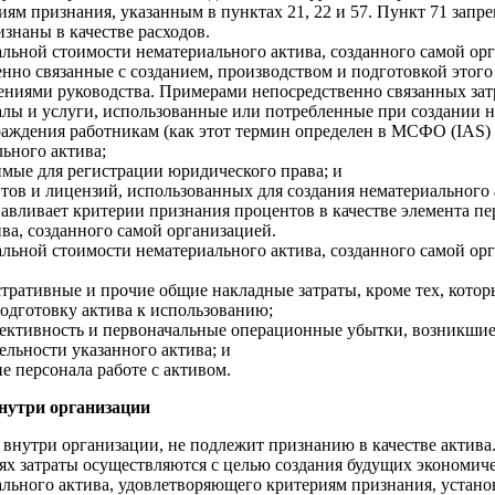
иям признания, указанным в пунктах 21, 22 и 57. Пункт 71 запре
знаны в качестве расходов.
альной стоимости нематериального актива, созданного самой ор
енно связанные с созданием, производством и подготовкой этого
ениями руководства. Примерами непосредственно связанных зат
иалы и услуги, использованные или потребленные при создании 
граждения работникам (как этот термин определен в МСФО (IAS) 
ьного актива;
имые для регистрации юридического права; и
нтов и лицензий, использованных для создания нематериального 
авливает критерии признания процентов в качестве элемента п
ва, созданного самой организацией.
альной стоимости нематериального актива, созданного самой орг
стративные и прочие общие накладные затраты, кроме тех, кото
одготовку актива к использованию;
фективность и первоначальные операционные убытки, возникши
льности указанного актива; и
ие персонала работе с активом.
внутри организации
 внутри организации, не подлежит признанию в качестве актива
ях затраты осуществляются с целью создания будущих экономиче
ального актива, удовлетворяющего критериям признания, уста