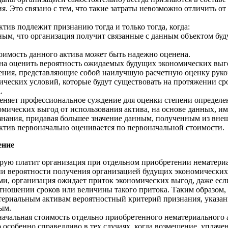
. Это связано с тем, что такие затраты невозможно отличить от 
тив подлежит признанию тогда и только тогда, когда:
тным, что организация получит связанные с данным объектом бу
тоимость данного актива может быть надежно оценена.
на оценить вероятность ожидаемых будущих экономических выго
ния, представляющие собой наилучшую расчетную оценку руко
ческих условий, которые будут существовать на протяжении ср
.
еняет профессиональное суждение для оценки степени определе
омических выгод от использования актива, на основе данных, 
знания, придавая большее значение данным, полученным из вне
ктив первоначально оценивается по первоначальной стоимости.
ение
рую платит организация при отдельном приобретении нематериа
и вероятности получения организацией будущих экономических
и, организация ожидает приток экономических выгод, даже есл
тношении сроков или величины такого притока. Таким образом,
ериальным активам вероятностный критерий признания, указанны
ым.
начальная стоимость отдельно приобретенного нематериального 
 особенно справедливо в тех случаях, когда возмещение, уплаче