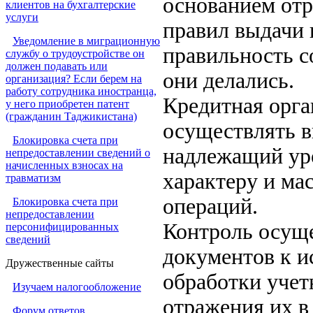
основанием отр
клиентов на бухгалтерские
услуги
правил выдачи 
Уведомление в миграционную
правильность с
службу о трудоустройстве он
должен подавать или
они делались.
организация? Если берем на
работу сотрудника иностранца,
Кредитная орга
у него приобретен патент
(гражданин Таджикистана)
осуществлять 
Блокировка счета при
надлежащий ур
непредоставлении сведений о
начисленных взносах на
характеру и ма
травматизм
операций.
Блокировка счета при
непредоставлении
Контроль осуще
персонифицированных
сведений
документов к и
Дружественные сайты
обработки учет
Изучаем налогообложение
отражения их в
Форум ответов