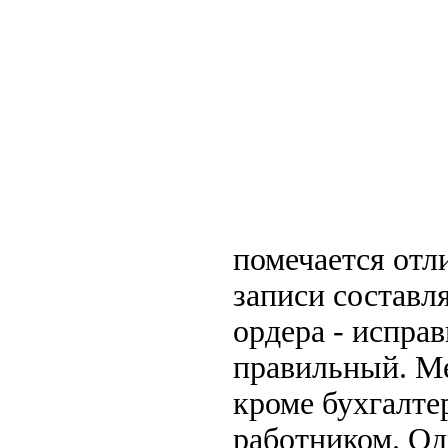
помечается отл
записи состав
ордера - испра
правильный. М
кроме бухгалте
работником. Од