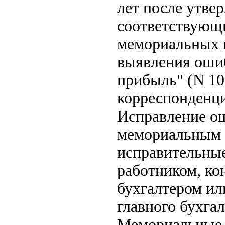
лет после утвер
соответствующи
мемориальных и
выявления ошиб
прибыль" (N 1
корреспонденци
Исправление о
мемориальным 
исправительны
работником, к
бухгалтером ил
главного бухгал
Мемориальные 