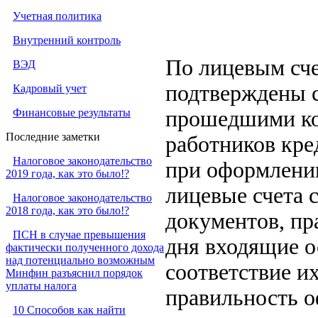
Учетная политика
Внутренний контроль
По лицевым сче
ВЭД
подтверждены 
Кадровый учет
Финансовые результаты
прошедшими ко
Последние заметки
работников кре
Налоговое законодательство
при оформлении
2019 года, как это было!?
лицевые счета 
Налоговое законодательство
2018 года, как это было!?
документов, пр
ПСН в случае превышения
дня входящие о
фактически полученного дохода
над потенциально возможным
соответствие их
Минфин разъяснил порядок
уплаты налога
правильность 
10 Способов как найти