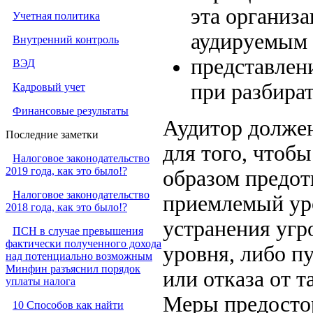
эта организа
Учетная политика
аудируемым 
Внутренний контроль
представлен
ВЭД
при разбират
Кадровый учет
Финансовые результаты
Аудитор должен
Последние заметки
для того, чтоб
Налоговое законодательство
2019 года, как это было!?
образом предо
Налоговое законодательство
приемлемый уро
2018 года, как это было!?
устранения угр
ПСН в случае превышения
фактически полученного дохода
уровня, либо п
над потенциально возможным
Минфин разъяснил порядок
или отказа от т
уплаты налога
Меры предостор
10 Способов как найти