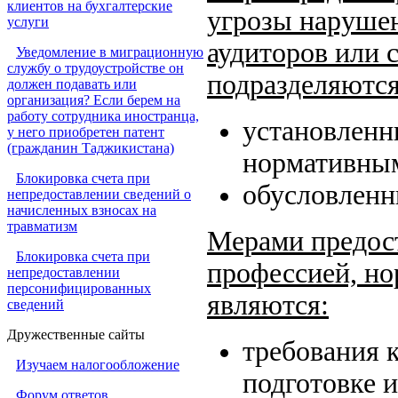
клиентов на бухгалтерские
угрозы наруше
услуги
аудиторов или 
Уведомление в миграционную
службу о трудоустройстве он
подразделяются
должен подавать или
организация? Если берем на
работу сотрудника иностранца,
установленн
у него приобретен патент
(гражданин Таджикистана)
нормативным
Блокировка счета при
обусловленн
непредоставлении сведений о
начисленных взносах на
травматизм
Мерами предос
Блокировка счета при
профессией, н
непредоставлении
персонифицированных
являются:
сведений
Дружественные сайты
требования 
Изучаем налогообложение
подготовке 
Форум ответов