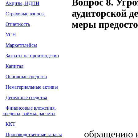
Вопрос 8. Угр
Акцизы, НДПИ
аудиторской д
Страховые взносы
меры предостор
Отчетность
УСН
Маркетплейсы
Затраты на производство
Капитал
Основные средства
Нематериальные активы
Денежные средства
Финансовые вложения,
кредиты, займы, расчеты
ККТ
обращению н
Производственные запасы