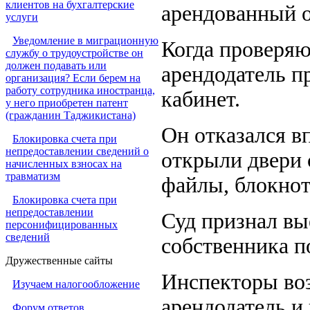
клиентов на бухгалтерские
арендованный 
услуги
Уведомление в миграционную
Когда проверяю
службу о трудоустройстве он
должен подавать или
арендодатель п
организация? Если берем на
работу сотрудника иностранца,
кабинет.
у него приобретен патент
(гражданин Таджикистана)
Он отказался в
Блокировка счета при
непредоставлении сведений о
открыли двери 
начисленных взносах на
травматизм
файлы, блокнот
Блокировка счета при
непредоставлении
Суд признал вы
персонифицированных
сведений
собственника п
Дружественные сайты
Инспекторы воз
Изучаем налогообложение
арендодатель и
Форум ответов