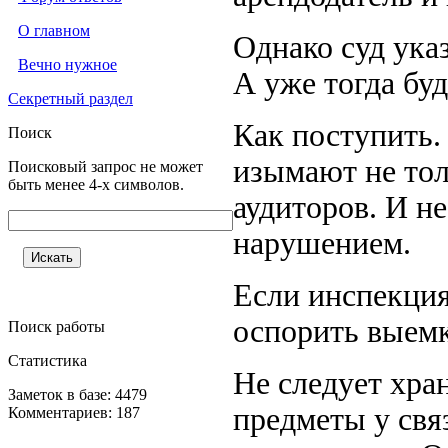
О главном
Однако суд указ
Вечно нужное
А уже тогда бу
Секретный раздел
Как поступить.
Поиск
изымают не тол
Поисковый запрос не может
быть менее 4-х символов.
аудиторов. И н
нарушением.
Если инспекци
оспорить выемк
Поиск работы
Статистика
Не следует хра
Заметок в базе: 4479
предметы у св
Комментариев: 187