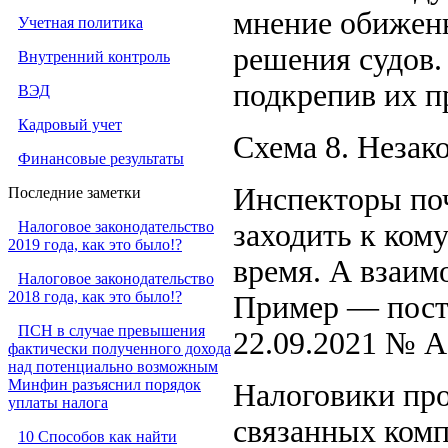
мнение обиженн
Учетная политика
решения судов.
Внутренний контроль
подкрепив их п
ВЭД
Кадровый учет
Схема 8. Неза
Финансовые результаты
Инспекторы поч
Последние заметки
Налоговое законодательство
заходить к кому
2019 года, как это было!?
время. А взаим
Налоговое законодательство
2018 года, как это было!?
Пример — пост
ПСН в случае превышения
22.09.2021 № А
фактически полученного дохода
над потенциально возможным
Минфин разъяснил порядок
Налоговики пр
уплаты налога
связанных комп
10 Способов как найти