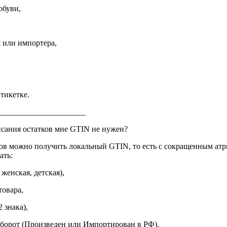
обуви,
 или импортера,
этикетке.
______________________
сания остатков мне GTIN не нужен?
ков можно получить локальный GTIN, то есть с сокращенным ат
ать:
 женская, детская),
товара,
 знака),
 оборот (Произведен или Импортирован в РФ).