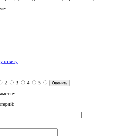
ме:
у ответу
2
3
4
5
аметке:
тарий: