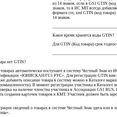
из 14 знаков, если в GS1 GTIN (код 
знаков, то в ИС МП всегда добавляе
формата csv, xml GTIN (код товара)
14 знаков.
______________________________
Какое время хранятся коды GTIN?
Для GTIN (Код товара) срок годнос
______________________________
вара нет GTIN?
 товарах автоматически поступают в систему Честный Знак из 
нтификации «ЮНИСКАН/ГС1 РУС». Для регистрации GTIN вам н
кже добавить описание товара в систему можно в Каталоге мар
 промышленности). В момент регистрации участника в Каталоге 
оверка на наличие членства участника в Ассоциации GS1 RUS. 
ть создания карточек товаров в КМТ. Участник должен быть зар
рации сведений о товарах в системе Честный Знак здесь или в 
ощь».