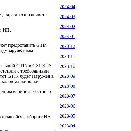
2024-04
, надо ли запрашивать
2024-03
2024-02
и ИП,
2024-01
жет предоставить GTIN
2023-12
ежду зарубежным
2023-11
аст такой GTIN в GS1 RUS
2023-10
ветствии с требованиями
от GTIN будет загружен в
2023-09
а кодов маркировки.
2023-08
личном кабинете Честного
2023-07
2023-06
2023-05
находящейся в обороте НА
2023-04