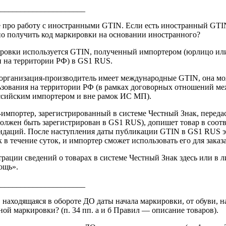
______________________
е про работу с иностранными GTIN. Если есть иностранный GTIN
о получить код маркировки на основании иностранного?
кировки используется GTIN, полученный импортером (юрлицо ил
 на территории РФ) в GS1 RUS.
организация-производитель имеет международные GTIN, она мо
ьзования на территории РФ (в рамках договорных отношений м
ссийским импортером и вне рамок ИС МП).
-импортер, зарегистрированный в системе Честный Знак, перед
должен быть зарегистрирован в GS1 RUS), допишет товар в соот
ндаций. После наступления даты публикации GTIN в GS1 RUS эт
 в течение суток, и импортер сможет использовать его для заказ
рации сведений о товарах в системе Честный Знак здесь или в 
ощь».
______________________
, находящаяся в обороте ДО даты начала маркировки, от обуви, 
ьной маркировки? (п. 34 пп. а и б Правил — описание товаров).