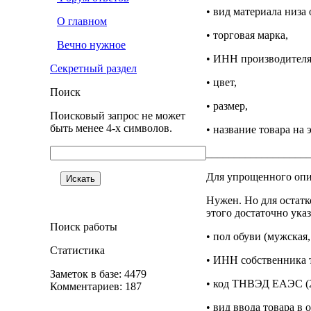
• вид материала низа 
О главном
• торговая марка,
Вечно нужное
• ИНН производителя
Секретный раздел
• цвет,
Поиск
• размер,
Поисковый запрос не может
быть менее 4-х символов.
• название товара на 
__________________
Для упрощенного опи
Нужен. Но для остат
этого достаточно указ
Поиск работы
• пол обуви (мужская,
Статистика
• ИНН собственника 
Заметок в базе: 4479
• код ТНВЭД ЕАЭС (2
Комментариев: 187
• вид ввода товара в