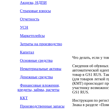
Акцизы, НДПИ
Страховые взносы
Отчетность
УСН
Маркетплейсы
Затраты на производство
Капитал
Что делать, если у то
Основные средства
Сведения об обувных
Нематериальные активы
автоматической иде
товар в GS1 RUS. Та
Денежные средства
(для товаров легкой
(КМТ) происходит пр
Финансовые вложения,
участнику возможнос
кредиты, займы, расчеты
GS1 RUS.
ККТ
Инструкция по регист
Знака в разделе «Пом
Производственные запасы