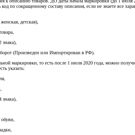
я к описанию товаров. ДО даты начала маркировки (до 1 июля 20
код по сокращенному составу описания, если не знаете все хар
 женская, детская),
товара,
 знака),
 оборот (Произведен или Импортирован в РФ).
льной маркировки, то есть после 1 июля 2020 года, можно получ
сть указать:
ля,
,
 знака),
 обуви,
ладки,