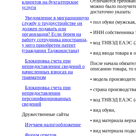
Отличаются требовани
клиентов на бухгалтерские
можно было получить 
услуги
достаточно указать:
Уведомление в миграционную
• пол обуви (мужская,
службу о трудоустройстве он
должен подавать или
• ИНН собственника 
организация? Если берем на
работу сотрудника иностранца,
• код ТНВЭД ЕАЭС (2
у него приобретен патент
(гражданин Таджикистана)
• вид ввода товара в
Блокировка счета при
После начала обязате
непредоставлении сведений о
описанию товара, то е
начисленных взносах на
травматизм
• модель производите
Блокировка счета при
• страна производства
непредоставлении
персонифицированных
• код ТНВЭД ЕАЭС (4
сведений
• вид обуви,
Дружественные сайты
• вид материала верха
Изучаем налогообложение
• вид материала подк
Форум ответов