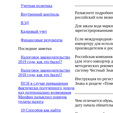
__________________
Учетная политика
Разъясните подробне
Внутренний контроль
российский или можн
ВЭД
Для заказа кода мар
зарегистрированными
Кадровый учет
Если международная 
Финансовые результаты
импортеру для испол
производителем и ро
Последние заметки
Российская компания
Налоговое законодательство
(для этого импортер 
2019 года, как это было!?
методических рекоме
Налоговое законодательство
систему Честный Знак
2018 года, как это было!?
Инструкция по регист
ПСН в случае превышения
Знака в разделе «Пом
фактически полученного дохода
__________________
над потенциально возможным
Минфин разъяснил порядок
Чем отличается обувь
уплаты налога
дату начала обязател
10 Способов как найти