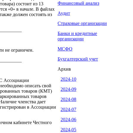
Финансовый анализ
товара) состоит из 13
тся «0» в начале. В файлах
Аудит
 также должен состоять из
Страховые организации
__________
Банки и кредитные
организации
МСФО
ти не ограничен.
Бухгалтерский учет
__________
Архив
2024-10
ИС Ассоциации
еобходимо описать свой
2024-09
кированных товаров (КМТ)
маркированных товаров
2024-08
Наличие членства дает
егистрирован в Ассоциации
2024-07
2024-06
личном кабинете Честного
2024-05