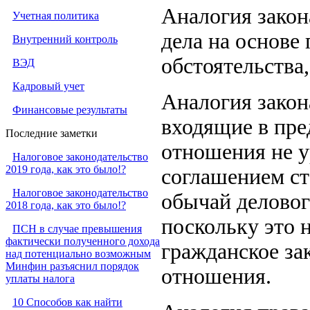
Аналогия закон
Учетная политика
дела на основе
Внутренний контроль
обстоятельства
ВЭД
Кадровый учет
Аналогия закона
Финансовые результаты
входящие в пре
Последние заметки
отношения не у
Налоговое законодательство
2019 года, как это было!?
соглашением ст
Налоговое законодательство
обычай деловог
2018 года, как это было!?
поскольку это 
ПСН в случае превышения
фактически полученного дохода
гражданское за
над потенциально возможным
Минфин разъяснил порядок
отношения.
уплаты налога
10 Способов как найти