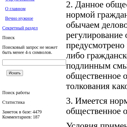
2. Данное обще
О главном
нормой граждан
Вечно нужное
обычаем делово
Секретный раздел
регулирование 
Поиск
предусмотрено 
Поисковый запрос не может
быть менее 4-х символов.
либо гражданско
подлинным смыс
общественное 
толкования как
Поиск работы
3. Имеется нор
Статистика
общественное 
Заметок в базе: 4479
Комментариев: 187
Условия примен