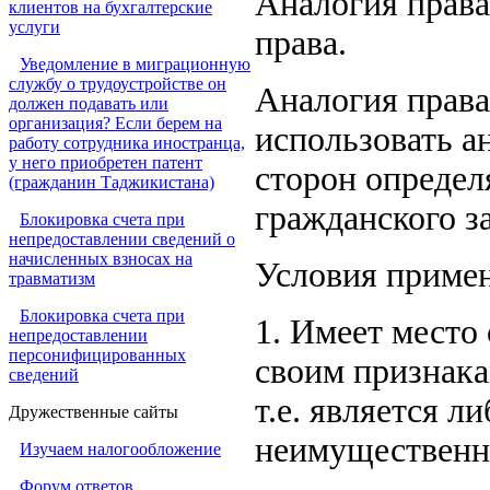
Аналогия права
клиентов на бухгалтерские
услуги
права.
Уведомление в миграционную
службу о трудоустройстве он
Аналогия права
должен подавать или
организация? Если берем на
использовать а
работу сотрудника иностранца,
у него приобретен патент
сторон определ
(гражданин Таджикистана)
гражданского з
Блокировка счета при
непредоставлении сведений о
начисленных взносах на
Условия примен
травматизм
Блокировка счета при
1. Имеет место
непредоставлении
персонифицированных
своим признака
сведений
т.е. является 
Дружественные сайты
неимуществен
Изучаем налогообложение
Форум ответов