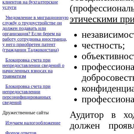
клиентов на бухгалтерские
(профессионал
услуги
этическими пр
Уведомление в миграционную
службу о трудоустройстве он
должен подавать или
независимос
организация? Если берем на
работу сотрудника иностранца,
честность;
у него приобретен патент
(гражданин Таджикистана)
объективнос
Блокировка счета при
профессиона
непредоставлении сведений о
начисленных взносах на
добросовест
травматизм
конфиденциа
Блокировка счета при
непредоставлении
профессиона
персонифицированных
сведений
Аудитор в хо
Дружественные сайты
Изучаем налогообложение
должен прояв
Форум ответов