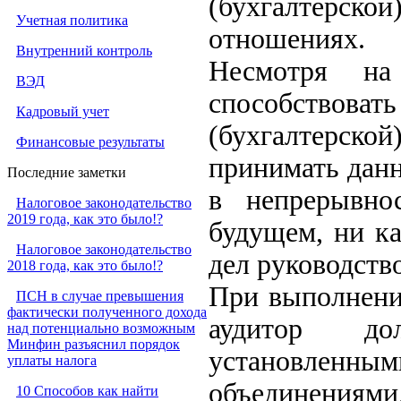
(бухгалтерск
Учетная политика
отношениях.
Внутренний контроль
Несмотря на
ВЭД
способствов
Кадровый учет
(бухгалтерско
Финансовые результаты
принимать данн
Последние заметки
в непрерывно
Налоговое законодательство
2019 года, как это было!?
будущем, ни к
Налоговое законодательство
дел руководств
2018 года, как это было!?
При выполнени
ПСН в случае превышения
фактически полученного дохода
аудитор дол
над потенциально возможным
Минфин разъяснил порядок
установленны
уплаты налога
объединения
10 Способов как найти