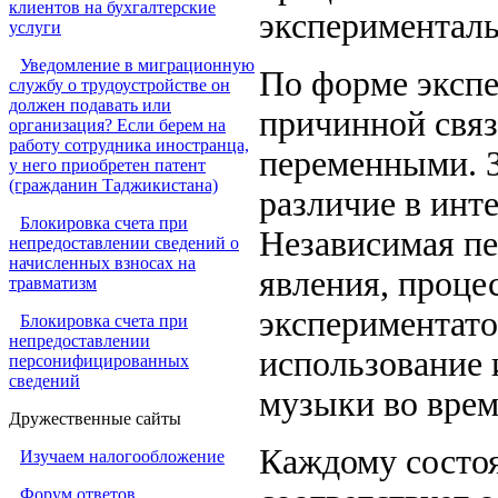
клиентов на бухгалтерские
эксперименталь
услуги
Уведомление в миграционную
По форме экспе
службу о трудоустройстве он
должен подавать или
причинной связ
организация? Если берем на
работу сотрудника иностранца,
переменными. З
у него приобретен патент
(гражданин Таджикистана)
различие в инт
Блокировка счета при
Независимая пе
непредоставлении сведений о
начисленных взносах на
явления, проце
травматизм
экспериментато
Блокировка счета при
непредоставлении
использование 
персонифицированных
сведений
музыки во врем
Дружественные сайты
Каждому состо
Изучаем налогообложение
Форум ответов