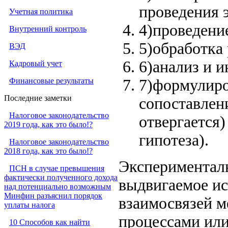
проведения 
Учетная политика
4)проведени
Внутренний контроль
5)обработка 
ВЭД
6)анализ и 
Кадровый учет
Финансовые результаты
7)формулиро
Последние заметки
сопоставлен
Налоговое законодательство
отвергается)
2019 года, как это было!?
гипотеза).
Налоговое законодательство
2018 года, как это было!?
Эксперименталь
ПСН в случае превышения
фактически полученного дохода
выдвигаемое ис
над потенциально возможным
Минфин разъяснил порядок
взаимосвязей 
уплаты налога
процессами или
10 Способов как найти