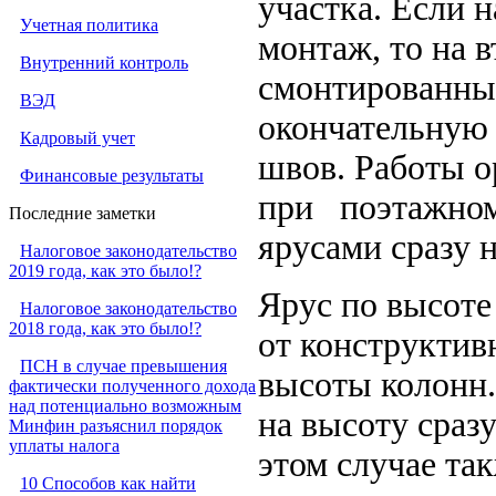
участка. Если 
Учетная политика
монтаж, то на в
Внутренний контроль
смонтированны
ВЭД
окончательную 
Кадровый учет
швов. Работы 
Финансовые результаты
при поэтажном
Последние заметки
ярусами сразу н
Налоговое законодательство
2019 года, как это было!?
Ярус по высоте
Налоговое законодательство
2018 года, как это было!?
от конструктив
ПСН в случае превышения
высоты колонн
фактически полученного дохода
над потенциально возможным
на высоту сраз
Минфин разъяснил порядок
уплаты налога
этом случае та
10 Способов как найти