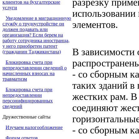
разрезку приме
клиентов на бухгалтерские
услуги
использовании 
Уведомление в миграционную
элементов.
службу о трудоустройстве он
должен подавать или
организация? Если берем на
работу сотрудника иностранца,
у него приобретен патент
В зависимости 
(гражданин Таджикистана)
распространен
Блокировка счета при
непредоставлении сведений о
- со сборным к
начисленных взносах на
травматизм
таких зданий в
Блокировка счета при
жестких рам. В
непредоставлении
персонифицированных
соединяют жес
сведений
горизонтальные
Дружественные сайты
Изучаем налогообложение
- со сборным к
Форум ответов