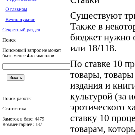
О главном
Существуют три
Вечно нужное
Также в некото
Секретный раздел
бюджет нужно о
Поиск
или 18/118.
Поисковый запрос не может
быть менее 4-х символов.
По ставке 10 п
товары, товары
издания и книги
культурой (за 
Поиск работы
эротического х
Статистика
ставку 10 проц
Заметок в базе: 4479
Комментариев: 187
товарам, котор