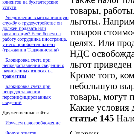
клиентов на бухгалтерские
услуги
товары, работы
Уведомление в миграционную
льготы. Наприм
службу о трудоустройстве он
должен подавать или
товаров стоимо
организация? Если берем на
работу сотрудника иностранца,
целях. Или про
у него приобретен патент
(гражданин Таджикистана)
НДС освобожда
Блокировка счета при
льгот приведен
непредоставлении сведений о
начисленных взносах на
Кроме того, ко
травматизм
небольшую выр
Блокировка счета при
непредоставлении
товары, могут 
персонифицированных
сведений
Какие условия 
Дружественные сайты
статье 145
Нало
Изучаем налогообложение
Ставки
Форум ответов