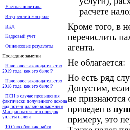
услуги), ра
Учетная политика
расчете нало
Внутренний контроль
Кроме того, в 
ВЭД
перечислить на
Кадровый учет
агента.
Финансовые результаты
Последние заметки
Не облагается:
Налоговое законодательство
2019 года, как это было!?
Но есть ряд сл
Налоговое законодательство
Допустим, если
2018 года, как это было!?
ПСН в случае превышения
не признаются 
фактически полученного дохода
над потенциально возможным
приведен в
пун
Минфин разъяснил порядок
уплаты налога
примеру, это п
10 Способов как найти
Также налог пл