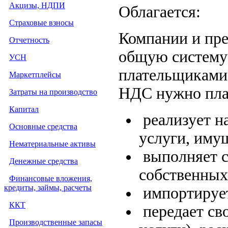
Акцизы, НДПИ
Облагается:
Страховые взносы
Компании и пр
Отчетность
общую систему
УСН
плательщиками 
Маркетплейсы
НДС нужно плат
Затраты на производство
Капитал
реализует н
Основные средства
услуги, иму
Нематериальные активы
выполняет с
Денежные средства
собственных
Финансовые вложения,
кредиты, займы, расчеты
импортирует
ККТ
передает св
Производственные запасы