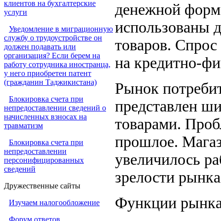
клиентов на бухгалтерские
денежной форме
услуги
использованы 
Уведомление в миграционную
службу о трудоустройстве он
товаров. Спрос
должен подавать или
организация? Если берем на
на кредитно-ф
работу сотрудника иностранца,
у него приобретен патент
(гражданин Таджикистана)
Рынок потребит
Блокировка счета при
представлен ш
непредоставлении сведений о
начисленных взносах на
товарами. Проб
травматизм
прошлое. Мага
Блокировка счета при
непредоставлении
увеличилось раб
персонифицированных
сведений
зрелости рынка
Дружественные сайты
Функции рынка
Изучаем налогообложение
Форум ответов