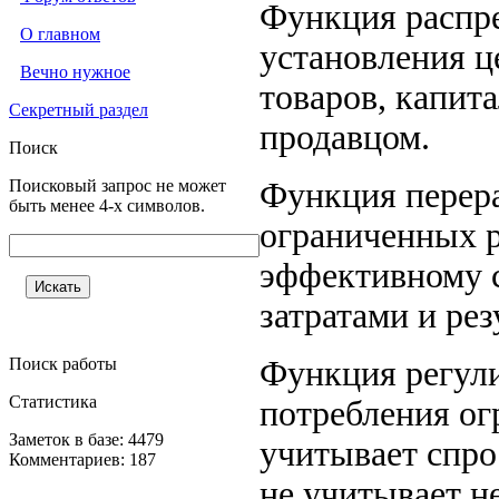
Функция распре
О главном
установления ц
Вечно нужное
товаров, капит
Секретный раздел
продавцом.
Поиск
Поисковый запрос не может
Функция перера
быть менее 4-х символов.
ограниченных р
эффективному с
затратами и рез
Поиск работы
Функция регули
Статистика
потребления ог
Заметок в базе: 4479
учитывает спро
Комментариев: 187
не учитывает н