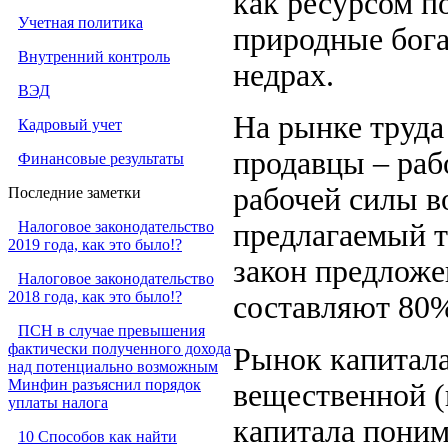
как ресурсом по
Учетная политика
природные бога
Внутренний контроль
недрах.
ВЭД
На рынке труда
Кадровый учет
продавцы – раб
Финансовые результаты
рабочей силы в
Последние заметки
Налоговое законодательство
предлагаемый то
2019 года, как это было!?
закон предложе
Налоговое законодательство
2018 года, как это было!?
составляют 80%
ПСН в случае превышения
фактически полученного дохода
Рынок капитала
над потенциально возможным
Минфин разъяснил порядок
вещественной 
уплаты налога
капитала поним
10 Способов как найти