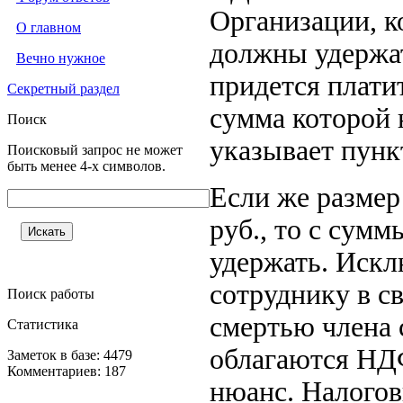
Организации, 
О главном
должны удержат
Вечно нужное
придется плати
Секретный раздел
сумма которой 
Поиск
указывает пунк
Поисковый запрос не может
быть менее 4-х символов.
Если же размер
руб., то с сум
удержать. Искл
сотруднику в с
Поиск работы
смертью члена 
Статистика
облагаются НД
Заметок в базе: 4479
Комментариев: 187
нюанс. Налогов