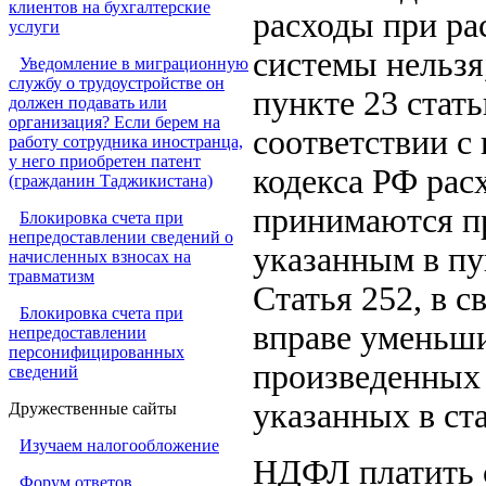
клиентов на бухгалтерские
расходы при ра
услуги
системы нельзя
Уведомление в миграционную
службу о трудоустройстве он
пункте 23 стать
должен подавать или
организация? Если берем на
соответствии с
работу сотрудника иностранца,
у него приобретен патент
кодекса РФ расх
(гражданин Таджикистана)
принимаются пр
Блокировка счета при
непредоставлении сведений о
указанным в пун
начисленных взносах на
травматизм
Статья 252, в с
Блокировка счета при
вправе уменьш
непредоставлении
персонифицированных
произведенных 
сведений
указанных в ста
Дружественные сайты
Изучаем налогообложение
НДФЛ платить 
Форум ответов