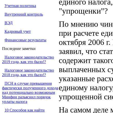
единого налога
Учетная политика
"упрощенки"?
Внутренний контроль
По мнению чин
ВЭД
при расчете еди
Кадровый учет
Финансовые результаты
октября 2006 г
Последние заметки
заявил, что ста
Налоговое законодательство
содержит такого
2019 года, как это было!?
выплаченных су
Налоговое законодательство
2018 года, как это было!?
указанные расх
ПСН в случае превышения
единому налогу
фактически полученного дохода
над потенциально возможным
упрощенной си
Минфин разъяснил порядок
уплаты налога
На самом деле
10 Способов как найти