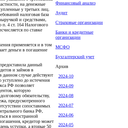
Финансовый анализ
частности, на денежные
купленные у третьих лиц.
Аудит
ебований налоговая база
выручкой и средствами,
Страховые организации
 п. 4 ст. 164 Налогового
счисляется по ставке
Банки и кредитные
организации
ения применяется и в том
МСФО
чает деньги в погашение
Бухгалтерский учет
я предоставила данный
Архив
дитов и займов в
 в данном случае действуют
2024-10
о уступлено до истечения
екса РФ позволяет
2024-09
ентов, которую
долговому обязательству,
2024-08
тежа, предусмотренного
2024-07
и отсутствии сопоставимых
ентрального банка РФ,
2024-06
аться в иностранной
 погашения, кредитор может
2024-05
день уступки, а вторые 50