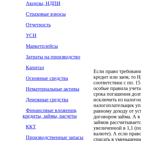
Акцизы, НДПИ
Страховые взносы
Отчетность
УСН
Маркетплейсы
Затраты на производство
Капитал
Если право требовани
кредит или заем, то 
Основные средства
соответствии с пп. 1
особые правила учета
Нематериальные активы
срока погашения долга
Денежные средства
исключить из налого
налогоплательщик упл
Финансовые вложения,
равному доходу от ус
кредиты, займы, расчеты
договором займа. А в
займов рассчитываетс
ККТ
увеличенной в 1,1 (п
валюте). А если прав
Производственные запасы
списать в уменьшение