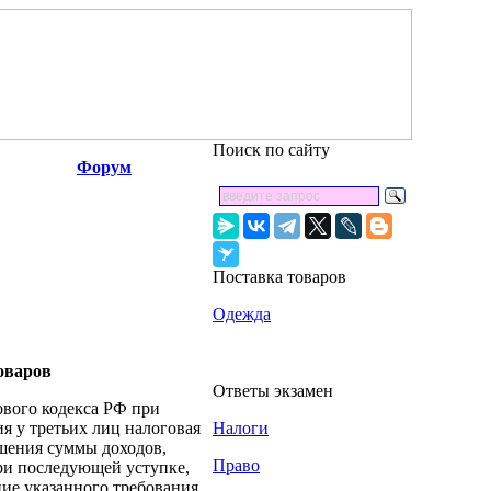
Поиск по сайту
Форум
Поставка товаров
Одежда
оваров
Ответы экзамен
гового кодекса РФ при
я у третьих лиц налоговая
Налоги
ышения суммы доходов,
Право
ри последующей уступке,
ие указанного требования.