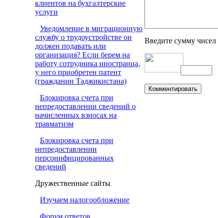
клиентов на бухгалтерские
услуги
Уведомление в миграционную
службу о трудоустройстве он
Введите сумму чисел
должен подавать или
организация? Если берем на
работу сотрудника иностранца,
у него приобретен патент
(гражданин Таджикистана)
Блокировка счета при
непредоставлении сведений о
начисленных взносах на
травматизм
Блокировка счета при
непредоставлении
персонифицированных
сведений
Дружественные сайты
Изучаем налогообложение
Форум ответов