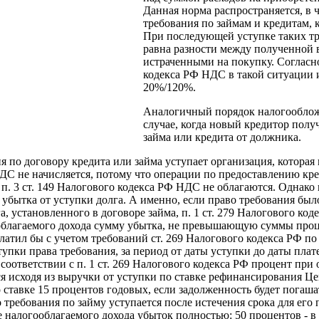
Данная норма распространяется, в 
требования по займам и кредитам, 
При последующей уступке таких тр
равна разности между полученной 
истраченными на покупку. Согласно
кодекса РФ НДС в такой ситуации и
20%/120%.
Аналогичный порядок налогооблож
случае, когда новый кредитор полу
займа или кредита от должника.
я по договору кредита или займа уступает организация, котора
НДС не начисляется, потому что операции по предоставлению кре
5 п. 3 ст. 149 Налогового кодекса РФ НДС не облагаются. Однако
 убытка от уступки долга. А именно, если право требования был
, установленного в договоре займа, п. 1 ст. 279 Налогового код
облагаемого дохода сумму убытка, не превышающую суммы проц
атил бы с учетом требований ст. 269 Налогового кодекса РФ по 
тупки права требования, за период от даты уступки до даты пла
 соответствии с п. 1 ст. 269 Налогового кодекса РФ процент пр
я исходя из выручки от уступки по ставке рефинансирования Ц
о ставке 15 процентов годовых, если задолженность будет погаш
о требования по займу уступается после истечения срока для его
 налогооблагаемого дохода убыток полностью: 50 процентов - в 