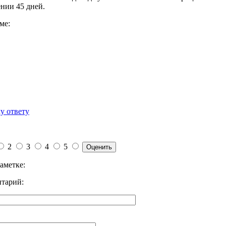
ении 45 дней.
ме:
у ответу
2
3
4
5
аметке:
тарий: