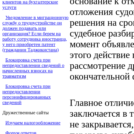
основание к от
клиентов на бухгалтерские
услуги
отложения судо
Уведомление в миграционную
решения на срок
службу о трудоустройстве он
должен подавать или
судебное разби
организация? Если берем на
работу сотрудника иностранца,
момент объявле
у него приобретен патент
(гражданин Таджикистана)
этого действие
Блокировка счета при
рассмотрение д
непредоставлении сведений о
начисленных взносах на
окончательной 
травматизм
Блокировка счета при
непредоставлении
персонифицированных
Главное отличи
сведений
заключается в 
Дружественные сайты
не закрывается,
Изучаем налогообложение
Форум ответов