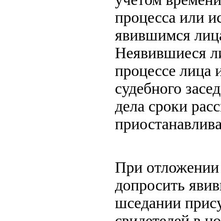
процесса или и
явившимся лица
Неявившиеся ли
процессе лица 
судебного засе
дела сроки рас
приостанавлив
При отложении 
допросить явив
шседании прис
свидетелей в н