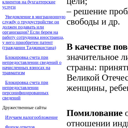
цели;
клиентов на бухгалтерские
услуги
– решение про
Уведомление в миграционную
свободы и др.
службу о трудоустройстве он
должен подавать или
организация? Если берем на
работу сотрудника иностранца,
у него приобретен патент
В качестве пов
(гражданин Таджикистана)
значительное л
Блокировка счета при
непредоставлении сведений о
страны: принят
начисленных взносах на
травматизм
Великой Отечес
Блокировка счета при
женщины, ребенк
непредоставлении
персонифицированных
сведений
Дружественные сайты
Помилование
о
Изучаем налогообложение
отношении инди
Форум ответов