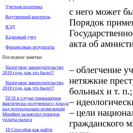
Учетная политика
с него может б
Внутренний контроль
Порядок приме
ВЭД
Государственно
Кадровый учет
акта об амнист
Финансовые результаты
Последние заметки
Налоговое законодательство
– облегчение у
2019 года, как это было!?
нетяжкие прест
Налоговое законодательство
2018 года, как это было!?
больных и т. п.;
ПСН в случае превышения
– идеологическ
фактически полученного дохода
над потенциально возможным
– цели национа
Минфин разъяснил порядок
уплаты налога
гражданского м
10 Способов как найти