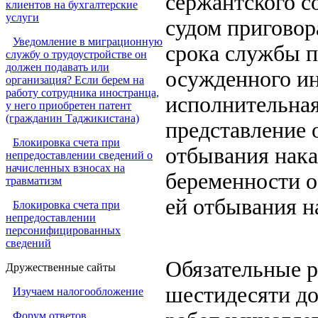
сержантского с
клиентов на бухгалтерские
услуги
судом приговор
Уведомление в миграционную
срока службы п
службу о трудоустройстве он
должен подавать или
осужденного ин
организация? Если берем на
работу сотрудника иностранца,
исполнительная
у него приобретен патент
(гражданин Таджикистана)
представление 
Блокировка счета при
отбывания нака
непредоставлении сведений о
начисленных взносах на
беременности о
травматизм
ей отбывания на
Блокировка счета при
непредоставлении
персонифицированных
сведений
Обязательные 
Дружественные сайты
шестидесяти до
Изучаем налогообложение
Форум ответов