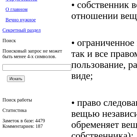
• собственник 
О главном
отношении вещи
Вечно нужное
Секретный раздел
• ограниченное
Поиск
Поисковый запрос не может
так и все право
быть менее 4-х символов.
пользование, р
виде;
Поиск работы
• право следов
Статистика
вещью независи
Заметок в базе: 4479
обременяет вещ
Комментариев: 187
собственника);