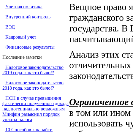
Вещное право я
Учетная политика
гражданского з
Внутренний контроль
государства. В
ВЭД
насчитывающий 
Кадровый учет
Финансовые результаты
Анализ этих ст
Последние заметки
отличительных 
Налоговое законодательство
2019 года, как это было!?
законодательст
Налоговое законодательство
2018 года, как это было!?
ПСН в случае превышения
Ограниченное 
фактически полученного дохода
над потенциально возможным
в том или ином
Минфин разъяснил порядок
уплаты налога
использовать ч
10 Способов как найти