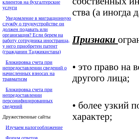
собственных ин
клиентов на бухгалтерские
услуги
ства (а иногда 
Уведомление в миграционную
службу о трудоустройстве он
должен подавать или
организация? Если берем на
Признаки
огра
работу сотрудника иностранца,
у него приобретен патент
(гражданин Таджикистана)
Блокировка счета при
• это право на
непредоставлении сведений о
начисленных взносах на
другого лица;
травматизм
Блокировка счета при
непредоставлении
персонифицированных
• более узкий 
сведений
характер;
Дружественные сайты
Изучаем налогообложение
Форум ответов