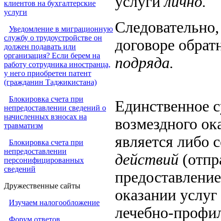
услуги
лично.
клиентов на бухгалтерские
услуги
Следовательно,
Уведомление в миграционную
службу о трудоустройстве он
договоре обрат
должен подавать или
организация? Если берем на
подряда.
работу сотрудника иностранца,
у него приобретен патент
(гражданин Таджикистана)
Блокировка счета при
Единственное с
непредоставлении сведений о
начисленных взносах на
возмездного ока
травматизм
является либо
Блокировка счета при
непредоставлении
действий
(отпр
персонифицированных
сведений
предоставление
Дружественные сайты
оказании услуг
Изучаем налогообложение
лечебно-профил
Форум ответов