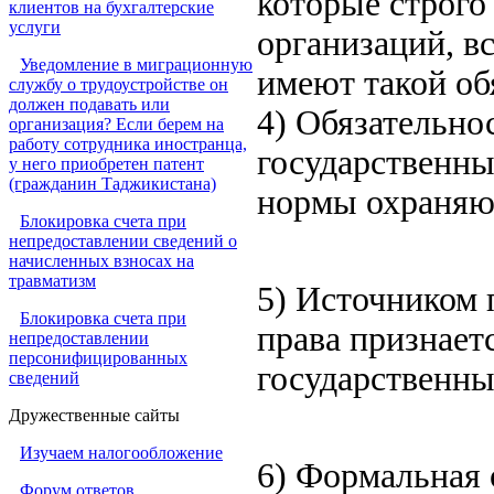
которые строго
клиентов на бухгалтерские
услуги
организаций, в
Уведомление в миграционную
имеют такой об
службу о трудоустройстве он
должен подавать или
4) Обязательно
организация? Если берем на
работу сотрудника иностранца,
государственн
у него приобретен патент
(гражданин Таджикистана)
нормы охраняют
Блокировка счета при
непредоставлении сведений о
начисленных взносах на
травматизм
5) Источником 
Блокировка счета при
права признает
непредоставлении
персонифицированных
государственны
сведений
Дружественные сайты
Изучаем налогообложение
6) Формальная 
Форум ответов