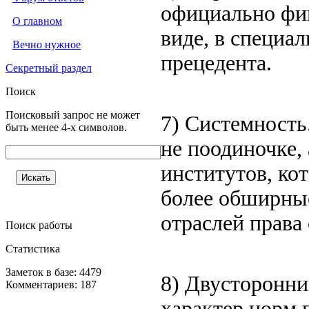
официально фи
О главном
виде, в специал
Вечно нужное
прецедента.
Секретный раздел
Поиск
Поисковый запрос не может
7) Системность
быть менее 4-х символов.
не поодиночке, 
институтов, ко
более обширные
отраслей права
Поиск работы
Статистика
Заметок в базе: 4479
8) Двусторонни
Комментариев: 187
характер норм 