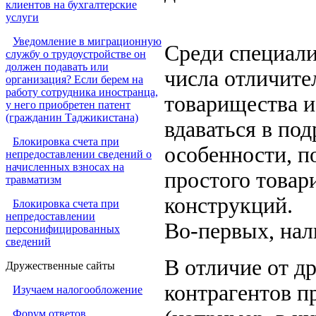
клиентов на бухгалтерские
услуги
Уведомление в миграционную
Среди специали
службу о трудоустройстве он
должен подавать или
числа отличите
организация? Если берем на
работу сотрудника иностранца,
товарищества и
у него приобретен патент
(гражданин Таджикистана)
вдаваться в по
Блокировка счета при
особенности, п
непредоставлении сведений о
начисленных взносах на
простого товар
травматизм
конструкций.
Блокировка счета при
непредоставлении
Во-первых, нал
персонифицированных
сведений
В отличие от д
Дружественные сайты
контрагентов 
Изучаем налогообложение
Форум ответов