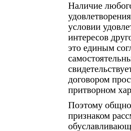
Наличие любого
удовлетворения
условии удовле
интересов друг
это единым со
самостоятельны
свидетельствуе
договором прост
притворном хар
Поэтому общно
признаком расс
обуславливающи