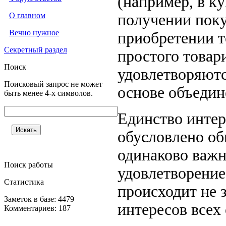
(например, в к
О главном
получении поку
Вечно нужное
приобретении т
Секретный раздел
простого товар
Поиск
удовлетворяютс
Поисковый запрос не может
основе объеди
быть менее 4-х символов.
Единство интер
обусловлено об
одинаково важн
Поиск работы
удовлетворение
Статистика
происходит не з
Заметок в базе: 4479
интересов всех
Комментариев: 187